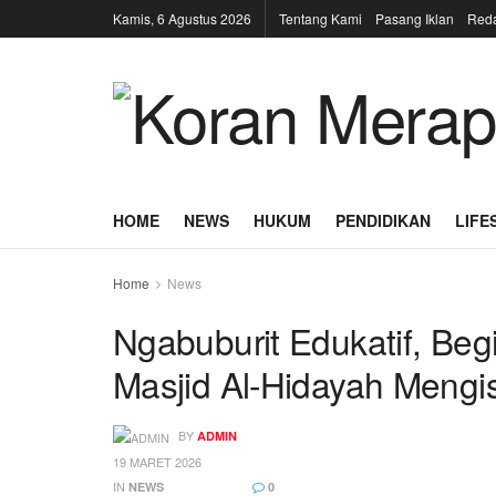
Kamis, 6 Agustus 2026
Tentang Kami
Pasang Iklan
Reda
HOME
NEWS
HUKUM
PENDIDIKAN
LIFE
Home
News
Ngabuburit Edukatif, Be
Masjid Al-Hidayah Mengi
BY
ADMIN
19 MARET 2026
IN
NEWS
0