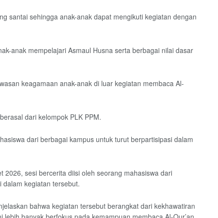
g santai sehingga anak-anak dapat mengikuti kegiatan dengan
nak-anak mempelajari Asmaul Husna serta berbagai nilai dasar
wasan keagamaan anak-anak di luar kegiatan membaca Al-
u berasal dari kelompok PLK PPM.
siswa dari berbagai kampus untuk turut berpartisipasi dalam
2026, sesi bercerita diisi oleh seorang mahasiswa dari
i dalam kegiatan tersebut.
laskan bahwa kegiatan tersebut berangkat dari kekhawatiran
ini lebih banyak berfokus pada kemampuan membaca Al-Qur’an.