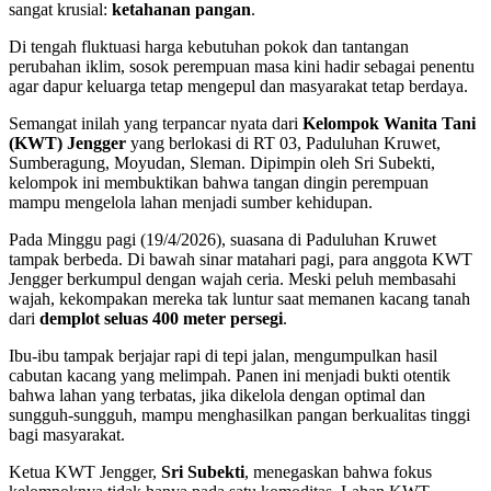
sangat krusial:
ketahanan pangan
.
Di tengah fluktuasi harga kebutuhan pokok dan tantangan
perubahan iklim, sosok perempuan masa kini hadir sebagai penentu
agar dapur keluarga tetap mengepul dan masyarakat tetap berdaya.
Semangat inilah yang terpancar nyata dari
Kelompok Wanita Tani
(KWT) Jengger
yang berlokasi di RT 03, Paduluhan Kruwet,
Sumberagung, Moyudan, Sleman. Dipimpin oleh Sri Subekti,
kelompok ini membuktikan bahwa tangan dingin perempuan
mampu mengelola lahan menjadi sumber kehidupan.
Pada Minggu pagi (19/4/2026), suasana di Paduluhan Kruwet
tampak berbeda. Di bawah sinar matahari pagi, para anggota KWT
Jengger berkumpul dengan wajah ceria. Meski peluh membasahi
wajah, kekompakan mereka tak luntur saat memanen kacang tanah
dari
demplot seluas 400 meter persegi
.
Ibu-ibu tampak berjajar rapi di tepi jalan, mengumpulkan hasil
cabutan kacang yang melimpah. Panen ini menjadi bukti otentik
bahwa lahan yang terbatas, jika dikelola dengan optimal dan
sungguh-sungguh, mampu menghasilkan pangan berkualitas tinggi
bagi masyarakat.
Ketua KWT Jengger,
Sri Subekti
, menegaskan bahwa fokus