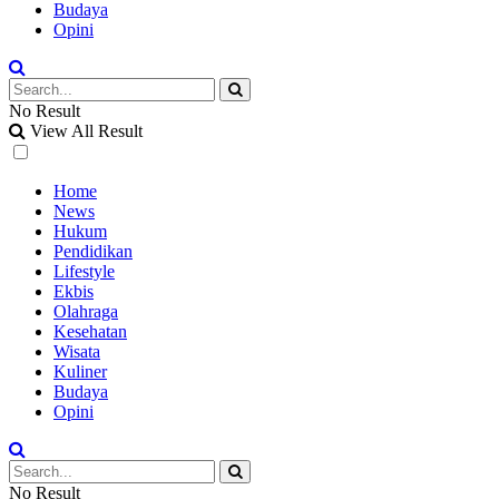
Budaya
Opini
No Result
View All Result
Home
News
Hukum
Pendidikan
Lifestyle
Ekbis
Olahraga
Kesehatan
Wisata
Kuliner
Budaya
Opini
No Result