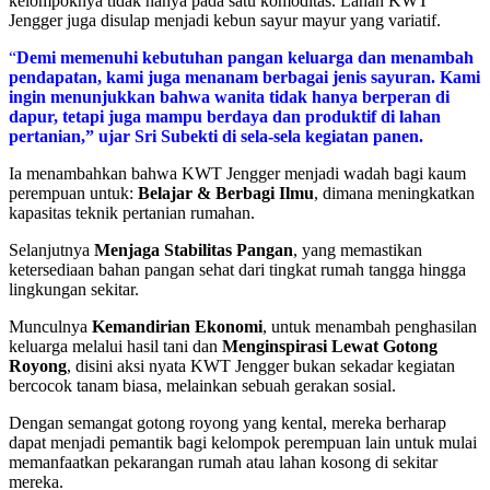
kelompoknya tidak hanya pada satu komoditas. Lahan KWT
Jengger juga disulap menjadi kebun sayur mayur yang variatif.
“
Demi memenuhi kebutuhan pangan keluarga dan menambah
pendapatan, kami juga menanam berbagai jenis sayuran. Kami
ingin menunjukkan bahwa wanita tidak hanya berperan di
dapur, tetapi juga mampu berdaya dan produktif di lahan
pertanian,” ujar Sri Subekti di sela-sela kegiatan panen.
Ia menambahkan bahwa KWT Jengger menjadi wadah bagi kaum
perempuan untuk:
Belajar & Berbagi Ilmu
, dimana meningkatkan
kapasitas teknik pertanian rumahan.
Selanjutnya
Menjaga Stabilitas Pangan
, yang memastikan
ketersediaan bahan pangan sehat dari tingkat rumah tangga hingga
lingkungan sekitar.
Munculnya
Kemandirian Ekonomi
, untuk menambah penghasilan
keluarga melalui hasil tani dan
Menginspirasi Lewat Gotong
Royong
, disini aksi nyata KWT Jengger bukan sekadar kegiatan
bercocok tanam biasa, melainkan sebuah gerakan sosial.
Dengan semangat gotong royong yang kental, mereka berharap
dapat menjadi pemantik bagi kelompok perempuan lain untuk mulai
memanfaatkan pekarangan rumah atau lahan kosong di sekitar
mereka.