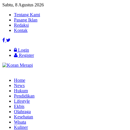
Sabtu, 8 Agustus 2026
Tentang Kami
Pasang Iklan
Redaksi
Kontak
Login
Register
Home
News
Hukum
Pendidikan
Lifestyle
Ekbis
Olahraga
Kesehatan
Wisata
Kuliner