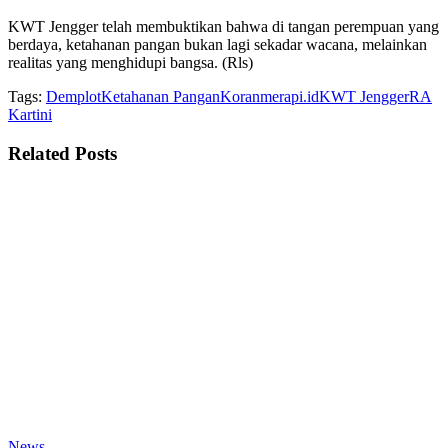
KWT Jengger telah membuktikan bahwa di tangan perempuan yang
berdaya, ketahanan pangan bukan lagi sekadar wacana, melainkan
realitas yang menghidupi bangsa. (Rls)
Tags:
Demplot
Ketahanan Pangan
Koranmerapi.id
KWT Jengger
RA
Kartini
Related
Posts
News