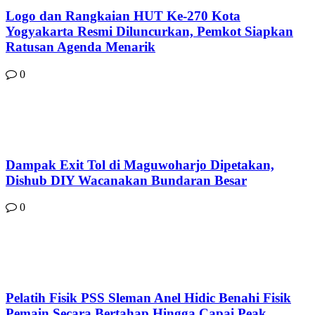
Logo dan Rangkaian HUT Ke-270 Kota
Yogyakarta Resmi Diluncurkan, Pemkot Siapkan
Ratusan Agenda Menarik
0
Dampak Exit Tol di Maguwoharjo Dipetakan,
Dishub DIY Wacanakan Bundaran Besar
0
Pelatih Fisik PSS Sleman Anel Hidic Benahi Fisik
Pemain Secara Bertahap Hingga Capai Peak