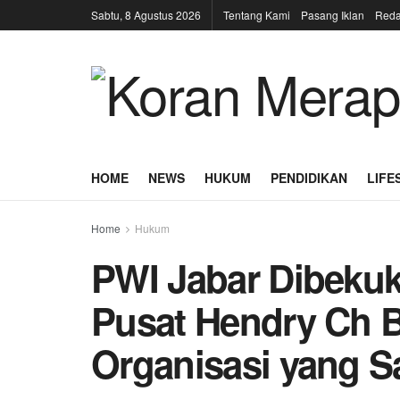
Sabtu, 8 Agustus 2026
Tentang Kami
Pasang Iklan
Reda
HOME
NEWS
HUKUM
PENDIDIKAN
LIFE
Home
Hukum
PWI Jabar Dibeku
Pusat Hendry Ch B
Organisasi yang S