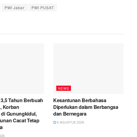
PWI Jabar
PWI PUSAT
NEWS
 3,5 Tahun Berbuah
Kesantunan Berbahasa
a, Korban
Diperlukan dalam Berbangsa
 di Gunungkidul,
dan Bernegara
tunan Cacat Tetap
6 AGUSTUS 2026
ja
026