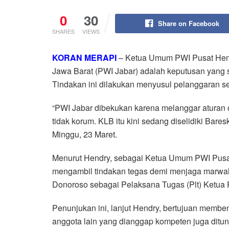
0
30
Share on Facebook
SHARES
VIEWS
KORAN MERAPI
– Ketua Umum PWI Pusat He
Jawa Barat (PWI Jabar) adalah keputusan yang 
Tindakan ini dilakukan menyusul pelanggaran se
“PWI Jabar dibekukan karena melanggar aturan 
tidak korum. KLB itu kini sedang diselidiki Bares
Minggu, 23 Maret.
Menurut Hendry, sebagai Ketua Umum PWI Pusat
mengambil tindakan tegas demi menjaga marwa
Donoroso sebagai Pelaksana Tugas (Plt) Ketua 
Penunjukan ini, lanjut Hendry, bertujuan memb
anggota lain yang dianggap kompeten juga ditun