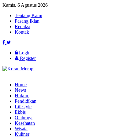
Kamis, 6 Agustus 2026
Tentang Kami
Pasang Iklan
Redaksi
Kontak
Login
Register
Home
News
Hukum
Pendidikan
Lifestyle
Ekbis
Olahraga
Kesehatan
Wisata
Kuliner