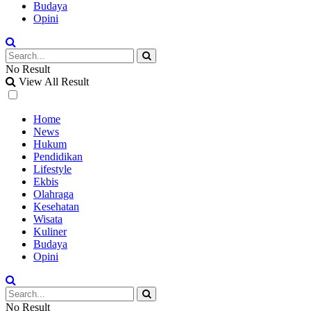
Budaya
Opini
No Result
View All Result
Home
News
Hukum
Pendidikan
Lifestyle
Ekbis
Olahraga
Kesehatan
Wisata
Kuliner
Budaya
Opini
No Result