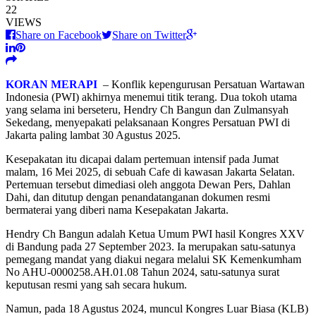
22
VIEWS
Share on Facebook
Share on Twitter
KORAN MERAPI
– Konflik kepengurusan Persatuan Wartawan
Indonesia (PWI) akhirnya menemui titik terang. Dua tokoh utama
yang selama ini berseteru, Hendry Ch Bangun dan Zulmansyah
Sekedang, menyepakati pelaksanaan Kongres Persatuan PWI di
Jakarta paling lambat 30 Agustus 2025.
Kesepakatan itu dicapai dalam pertemuan intensif pada Jumat
malam, 16 Mei 2025, di sebuah Cafe di kawasan Jakarta Selatan.
Pertemuan tersebut dimediasi oleh anggota Dewan Pers, Dahlan
Dahi, dan ditutup dengan penandatanganan dokumen resmi
bermaterai yang diberi nama Kesepakatan Jakarta.
Hendry Ch Bangun adalah Ketua Umum PWI hasil Kongres XXV
di Bandung pada 27 September 2023. Ia merupakan satu-satunya
pemegang mandat yang diakui negara melalui SK Kemenkumham
No AHU-0000258.AH.01.08 Tahun 2024, satu-satunya surat
keputusan resmi yang sah secara hukum.
Namun, pada 18 Agustus 2024, muncul Kongres Luar Biasa (KLB)