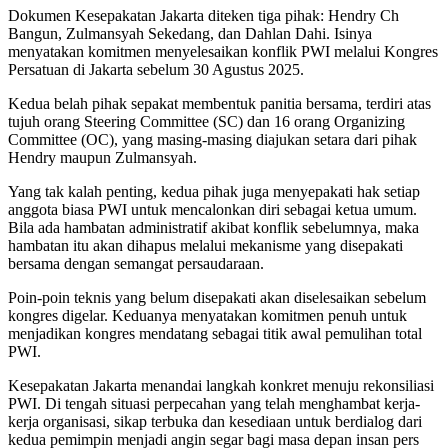
Dokumen Kesepakatan Jakarta diteken tiga pihak: Hendry Ch
Bangun, Zulmansyah Sekedang, dan Dahlan Dahi. Isinya
menyatakan komitmen menyelesaikan konflik PWI melalui Kongres
Persatuan di Jakarta sebelum 30 Agustus 2025.
Kedua belah pihak sepakat membentuk panitia bersama, terdiri atas
tujuh orang Steering Committee (SC) dan 16 orang Organizing
Committee (OC), yang masing-masing diajukan setara dari pihak
Hendry maupun Zulmansyah.
Yang tak kalah penting, kedua pihak juga menyepakati hak setiap
anggota biasa PWI untuk mencalonkan diri sebagai ketua umum.
Bila ada hambatan administratif akibat konflik sebelumnya, maka
hambatan itu akan dihapus melalui mekanisme yang disepakati
bersama dengan semangat persaudaraan.
Poin-poin teknis yang belum disepakati akan diselesaikan sebelum
kongres digelar. Keduanya menyatakan komitmen penuh untuk
menjadikan kongres mendatang sebagai titik awal pemulihan total
PWI.
Kesepakatan Jakarta menandai langkah konkret menuju rekonsiliasi
PWI. Di tengah situasi perpecahan yang telah menghambat kerja-
kerja organisasi, sikap terbuka dan kesediaan untuk berdialog dari
kedua pemimpin menjadi angin segar bagi masa depan insan pers