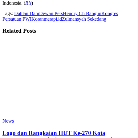
Indonesia. (
Rls
)
Tags:
Dahlan Dahi
Dewan Pers
Hendry Ch Bangun
Kongres
Persatuan PWI
Koranmerapi.id
Zulmansyah Sekedang
Related
Posts
News
Logo dan Rangkaian HUT Ke-270 Kota