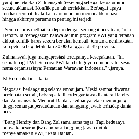
yang menetapkan Zulmansyah Sekedang sebagai ketua umum
secara aklamasi. Konflik pun tak terelakkan. Berbagai upaya
mediasi sempat dilakukan namun belum membuahkan hasil—
hingga akhirnya pertemuan penting ini terjadi.
“Semua harus melihat ke depan dengan semangat persatuan,” ujar
Hendry. Ia menegaskan bahwa seluruh program PWI yang tertahan
akibat konflik harus segera berjalan kembali, terutama peningkatan
kompetensi bagi lebih dari 30.000 anggota di 39 provinsi.
Zulmansyah juga mengapresiasi tercapainya kesepakatan. “Ini
sejarah bagi PWI. Semoga PWI kembali guyub dan bersatu, sesuai
nama organisasinya: Persatuan Wartawan Indonesia,” ujarnya.
Isi Kesepakatan Jakarta
Negosiasi berlangsung selama empat jam. Meski sempat diwarnai
perdebatan sengit, beberapa kali terdengar tawa di antara Hendry
dan Zulmansyah. Menurut Dahlan, keduanya tetap menjunjung
tinggi semangat persaudaraan dan tanggung jawab terhadap dunia
pers.
“Bang Hendry dan Bang Zul sama-sama tegas. Tapi keduanya
punya kebesaran jiwa dan rasa tanggung jawab untuk
menyelamatkan PWI,” kata Dahlan.