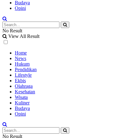
Budaya
Opini
No Result
View All Result
Home
News
Hukum
Pendidikan
Lifestyle
Ekbis
Olahraga
Kesehatan
Wisata
Kuliner
Budaya
Opini
No Result