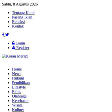
Sabtu, 8 Agustus 2026
Tentang Kami
Pasang Iklan
Redaksi
Kontak
Login
Register
Home
News
Hukum
Pendidikan
Lifestyle
Ekbis
Olahraga
Kesehatan
Wisata
Kuliner