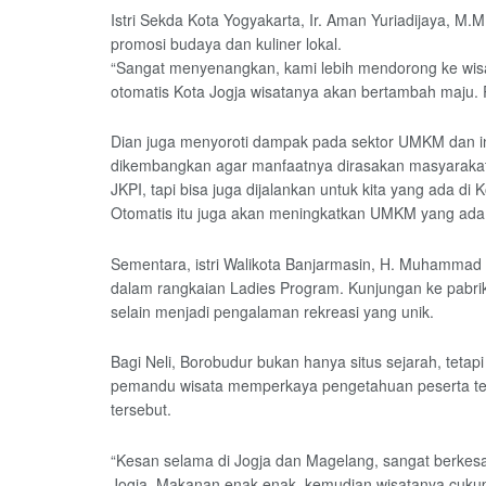
Istri Sekda Kota Yogyakarta, Ir. Aman Yuriadijaya, M.M
promosi budaya dan kuliner lokal.
“Sangat menyenangkan, kami lebih mendorong ke wisa
otomatis Kota Jogja wisatanya akan bertambah maju.
Dian juga menyoroti dampak pada sektor UMKM dan indu
dikembangkan agar manfaatnya dirasakan masyarakat l
JKPI, tapi bisa juga dijalankan untuk kita yang ada di
Otomatis itu juga akan meningkatkan UMKM yang ada,
Sementara, istri Walikota Banjarmasin, H. Muhammad Y
dalam rangkaian Ladies Program. Kunjungan ke pabri
selain menjadi pengalaman rekreasi yang unik.
Bagi Neli, Borobudur bukan hanya situs sejarah, tetapi
pemandu wisata memperkaya pengetahuan peserta tent
tersebut.
“Kesan selama di Jogja dan Magelang, sangat berkesa
Jogja. Makanan enak-enak, kemudian wisatanya cukup 