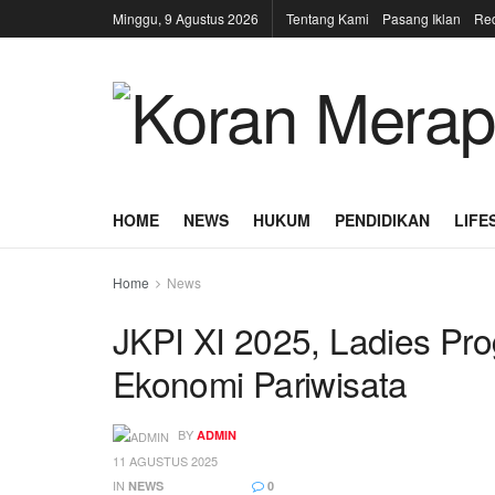
Minggu, 9 Agustus 2026
Tentang Kami
Pasang Iklan
Re
HOME
NEWS
HUKUM
PENDIDIKAN
LIFE
Home
News
JKPI XI 2025, Ladies Pr
Ekonomi Pariwisata
BY
ADMIN
11 AGUSTUS 2025
IN
NEWS
0