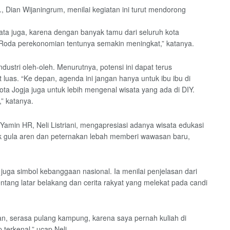
., Dian Wijaningrum, menilai kegiatan ini turut mendorong
ta juga, karena dengan banyak tamu dari seluruh kota
 Roda perekonomian tentunya semakin meningkat,” katanya.
stri oleh-oleh. Menurutnya, potensi ini dapat terus
uas. “Ke depan, agenda ini jangan hanya untuk ibu ibu di
 Kota Jogja juga untuk lebih mengenal wisata yang ada di DIY.
” katanya.
amin HR, Neli Listriani, mengapresiasi adanya wisata edukasi
k gula aren dan peternakan lebah memberi wawasan baru,
 juga simbol kebanggaan nasional. Ia menilai penjelasan dari
ang latar belakang dan cerita rakyat yang melekat pada candi
n, serasa pulang kampung, karena saya pernah kuliah di
terkenal,” ucap Neli.