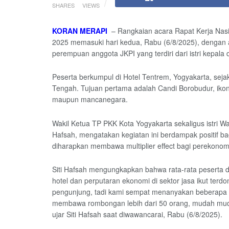
SHARES
VIEWS
KORAN MERAPI
– Rangkaian acara Rapat Kerja Nasio
2025 memasuki hari kedua, Rabu (6/8/2025), dengan ag
perempuan anggota JKPI yang terdiri dari istri kepal
Peserta berkumpul di Hotel Tentrem, Yogyakarta, sej
Tengah. Tujuan pertama adalah Candi Borobudur, iko
maupun mancanegara.
Wakil Ketua TP PKK Kota Yogyakarta sekaligus istri W
Hafsah, mengatakan kegiatan ini berdampak positif b
diharapkan membawa multiplier effect bagi perekonom
Siti Hafsah mengungkapkan bahwa rata-rata peserta 
hotel dan perputaran ekonomi di sektor jasa ikut terd
pengunjung, tadi kami sempat menanyakan beberapa ib
membawa rombongan lebih dari 50 orang, mudah mud
ujar Siti Hafsah saat diwawancarai, Rabu (6/8/2025).