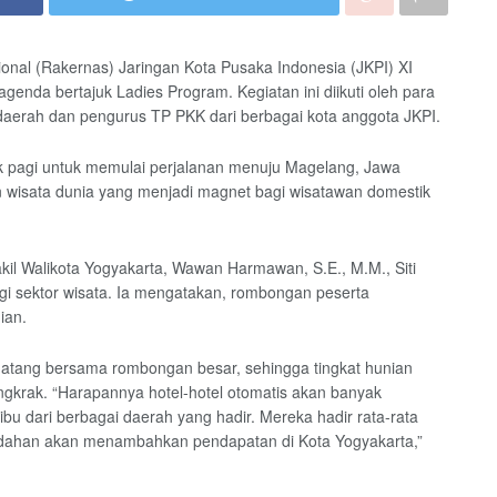
nal (Rakernas) Jaringan Kota Pusaka Indonesia (JKPI) XI
enda bertajuk Ladies Program. Kegiatan ini diikuti oleh para
a daerah dan pengurus TP PKK dari berbagai kota anggota JKPI.
ak pagi untuk memulai perjalanan menuju Magelang, Jawa
n wisata dunia yang menjadi magnet bagi wisatawan domestik
akil Walikota Yogyakarta, Wawan Harmawan, S.E., M.M., Siti
agi sektor wisata. Ia mengatakan, rombongan peserta
ian.
datang bersama rombongan besar, sehingga tingkat hunian
ongkrak. “Harapannya hotel-hotel otomatis akan banyak
u dari berbagai daerah yang hadir. Mereka hadir rata-rata
ahan akan menambahkan pendapatan di Kota Yogyakarta,”