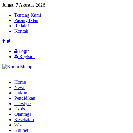
Jumat, 7 Agustus 2026
Tentang Kami
Pasang Iklan
Redaksi
Kontak
Login
Register
Home
News
Hukum
Pendidikan
Lifestyle
Ekbis
Olahraga
Kesehatan
Wisata
Kuliner