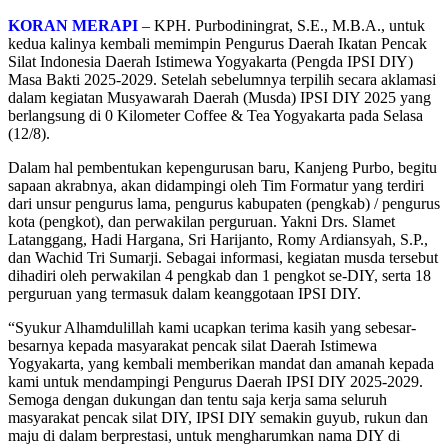
KORAN MERAPI
– KPH. Purbodiningrat, S.E., M.B.A., untuk
kedua kalinya kembali memimpin Pengurus Daerah Ikatan Pencak
Silat Indonesia Daerah Istimewa Yogyakarta (Pengda IPSI DIY)
Masa Bakti 2025-2029. Setelah sebelumnya terpilih secara aklamasi
dalam kegiatan Musyawarah Daerah (Musda) IPSI DIY 2025 yang
berlangsung di 0 Kilometer Coffee & Tea Yogyakarta pada Selasa
(12/8).
Dalam hal pembentukan kepengurusan baru, Kanjeng Purbo, begitu
sapaan akrabnya, akan didampingi oleh Tim Formatur yang terdiri
dari unsur pengurus lama, pengurus kabupaten (pengkab) / pengurus
kota (pengkot), dan perwakilan perguruan. Yakni Drs. Slamet
Latanggang, Hadi Hargana, Sri Harijanto, Romy Ardiansyah, S.P.,
dan Wachid Tri Sumarji. Sebagai informasi, kegiatan musda tersebut
dihadiri oleh perwakilan 4 pengkab dan 1 pengkot se-DIY, serta 18
perguruan yang termasuk dalam keanggotaan IPSI DIY.
“Syukur Alhamdulillah kami ucapkan terima kasih yang sebesar-
besarnya kepada masyarakat pencak silat Daerah Istimewa
Yogyakarta, yang kembali memberikan mandat dan amanah kepada
kami untuk mendampingi Pengurus Daerah IPSI DIY 2025-2029.
Semoga dengan dukungan dan tentu saja kerja sama seluruh
masyarakat pencak silat DIY, IPSI DIY semakin guyub, rukun dan
maju di dalam berprestasi, untuk mengharumkan nama DIY di