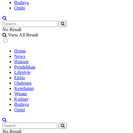
Budaya
Opini
No Result
View All Result
Home
News
Hukum
Pendidikan
Lifestyle
Ekbis
Olahraga
Kesehatan
Wisata
Kuliner
Budaya
Opini
No Result