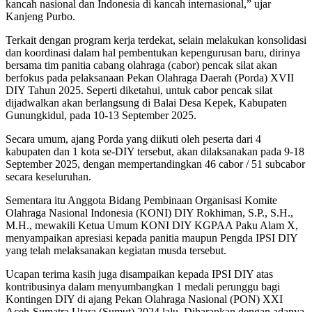
kancah nasional dan Indonesia di kancah internasional,” ujar
Kanjeng Purbo.
Terkait dengan program kerja terdekat, selain melakukan konsolidasi
dan koordinasi dalam hal pembentukan kepengurusan baru, dirinya
bersama tim panitia cabang olahraga (cabor) pencak silat akan
berfokus pada pelaksanaan Pekan Olahraga Daerah (Porda) XVII
DIY Tahun 2025. Seperti diketahui, untuk cabor pencak silat
dijadwalkan akan berlangsung di Balai Desa Kepek, Kabupaten
Gunungkidul, pada 10-13 September 2025.
Secara umum, ajang Porda yang diikuti oleh peserta dari 4
kabupaten dan 1 kota se-DIY tersebut, akan dilaksanakan pada 9-18
September 2025, dengan mempertandingkan 46 cabor / 51 subcabor
secara keseluruhan.
Sementara itu Anggota Bidang Pembinaan Organisasi Komite
Olahraga Nasional Indonesia (KONI) DIY Rokhiman, S.P., S.H.,
M.H., mewakili Ketua Umum KONI DIY KGPAA Paku Alam X,
menyampaikan apresiasi kepada panitia maupun Pengda IPSI DIY
yang telah melaksanakan kegiatan musda tersebut.
Ucapan terima kasih juga disampaikan kepada IPSI DIY atas
kontribusinya dalam menyumbangkan 1 medali perunggu bagi
Kontingen DIY di ajang Pekan Olahraga Nasional (PON) XXI
Aceh-Sumatra Utara (Sumut) 2024 lalu. Diharapkan dengan adanya