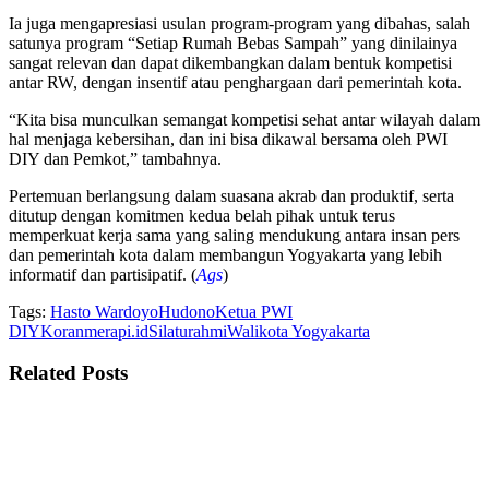
Ia juga mengapresiasi usulan program-program yang dibahas, salah
satunya program “Setiap Rumah Bebas Sampah” yang dinilainya
sangat relevan dan dapat dikembangkan dalam bentuk kompetisi
antar RW, dengan insentif atau penghargaan dari pemerintah kota.
“Kita bisa munculkan semangat kompetisi sehat antar wilayah dalam
hal menjaga kebersihan, dan ini bisa dikawal bersama oleh PWI
DIY dan Pemkot,” tambahnya.
Pertemuan berlangsung dalam suasana akrab dan produktif, serta
ditutup dengan komitmen kedua belah pihak untuk terus
memperkuat kerja sama yang saling mendukung antara insan pers
dan pemerintah kota dalam membangun Yogyakarta yang lebih
informatif dan partisipatif. (
Ags
)
Tags:
Hasto Wardoyo
Hudono
Ketua PWI
DIY
Koranmerapi.id
Silaturahmi
Walikota Yogyakarta
Related
Posts