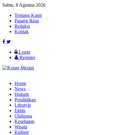
Sabtu, 8 Agustus 2026
Tentang Kami
Pasang Iklan
Redaksi
Kontak
Login
Register
Home
News
Hukum
Pendidikan
Lifestyle
Ekbis
Olahraga
Kesehatan
Wisata
Kuliner