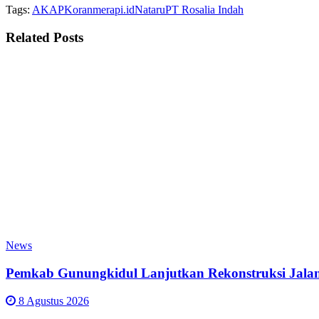
Tags:
AKAP
Koranmerapi.id
Nataru
PT Rosalia Indah
Related
Posts
News
Pemkab Gunungkidul Lanjutkan Rekonstruksi Jalan 
8 Agustus 2026