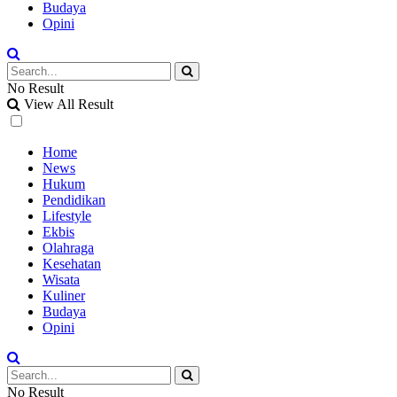
Budaya
Opini
No Result
View All Result
Home
News
Hukum
Pendidikan
Lifestyle
Ekbis
Olahraga
Kesehatan
Wisata
Kuliner
Budaya
Opini
No Result