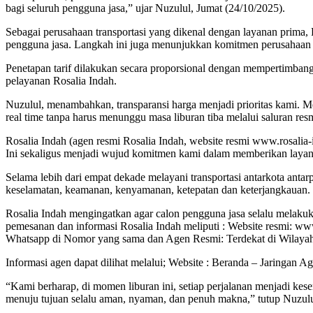
bagi seluruh pengguna jasa,” ujar Nuzulul, Jumat (24/10/2025).
Sebagai perusahaan transportasi yang dikenal dengan layanan prima, 
pengguna jasa. Langkah ini juga menunjukkan komitmen perusahaan u
Penetapan tarif dilakukan secara proporsional dengan mempertimbangk
pelayanan Rosalia Indah.
Nuzulul, menambahkan, transparansi harga menjadi prioritas kami. Melal
real time tanpa harus menunggu masa liburan tiba melalui saluran res
Rosalia Indah (agen resmi Rosalia Indah, website resmi www.rosalia-
Ini sekaligus menjadi wujud komitmen kami dalam memberikan layan
Selama lebih dari empat dekade melayani transportasi antarkota an
keselamatan, keamanan, kenyamanan, ketepatan dan keterjangkauan.
Rosalia Indah mengingatkan agar calon pengguna jasa selalu melakuk
pemesanan dan informasi Rosalia Indah meliputi : Website resmi: www.
Whatsapp di Nomor yang sama dan Agen Resmi: Terdekat di Wilaya
Informasi agen dapat dilihat melalui; Website : Beranda – Jaringan
“Kami berharap, di momen liburan ini, setiap perjalanan menjadi ke
menuju tujuan selalu aman, nyaman, dan penuh makna,” tutup Nuzulu