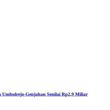
Umbulrejo-Genjahan Senilai Rp2,9 Miliar