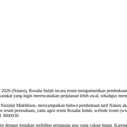
 2026 (Nataru), Rosalia Indah secara resmi mengumumkan pembukaan ta
akat yang ingin merencanakan perjalanan lebih awal, sekaligus memast
, Nuzulul Mukhlison, menyampaikan bahwa pembukaan tarif Nataru ak
n resmi perusahaan, yaitu agen resmi Rosalia Indah, website resmi (www
71 3000030.
en dengan lonjakan mobilitas pengguna jasa yang cukup tinggi. Karena