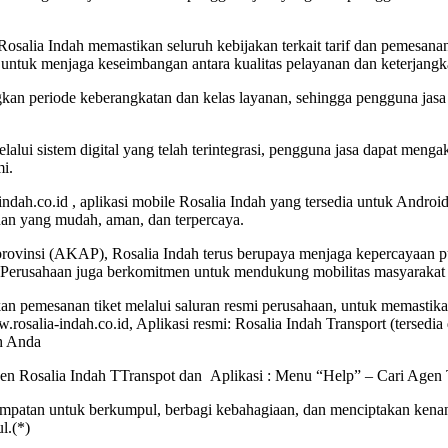
Rosalia Indah memastikan seluruh kebijakan terkait tarif dan pemesan
ntuk menjaga keseimbangan antara kualitas pelayanan dan keterjangk
an periode keberangkatan dan kelas layanan, sehingga pengguna jasa t
ui sistem digital yang telah terintegrasi, pengguna jasa dapat mengakse
mi.
indah.co.id , aplikasi mobile Rosalia Indah yang tersedia untuk Andr
an yang mudah, aman, dan terpercaya.
tarprovinsi (AKAP), Rosalia Indah terus berupaya menjaga kepercayaa
 Perusahaan juga berkomitmen untuk mendukung mobilitas masyarakat
an pemesanan tiket melalui saluran resmi perusahaan, untuk memastikan
rosalia-indah.co.id, Aplikasi resmi: Rosalia Indah Transport (tersedia
h Anda
 Agen Rosalia Indah TTranspot dan Aplikasi : Menu “Help” – Cari Agen
sempatan untuk berkumpul, berbagi kebahagiaan, dan menciptakan kenan
l.(*)