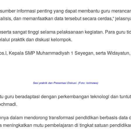
 sumber informasi penting yang dapat membantu guru merancan
is, dan memanfaatkan data tersebut secara cerdas,” jelasny
ta sangat tinggi selama pelaksanaan kegiatan. Para guru tid
alui praktik dan diskusi kelompok.
S.Sos.I, Kepala SMP Muhammadiyah 1 Seyegan, serta Widayatu
Sesi praktik dan Presentasi Diskusi. (Foto: Istimewa)
u guru beradaptasi dengan perkembangan teknologi dan tuntuta
ochmadi.
nya dalam mendorong transformasi pendidikan berbasis data d
a meningkatkan mutu pembelajaran di tingkat satuan pendidikan