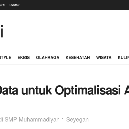
ksi
Kontak
STYLE
EKBIS
OLAHRAGA
KESEHATAN
WISATA
KULI
ata untuk Optimalisasi
n di SMP Muhammadiyah 1 Seyegan