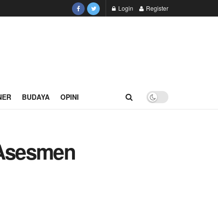
Login
Register
NER
BUDAYA
OPINI
 Asesmen