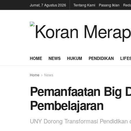
Jumat, 7 Agustus 2026
Tentang Kami
Pasang Iklan
Reda
HOME
NEWS
HUKUM
PENDIDIKAN
LIFE
Home
News
Pemanfaatan Big D
Pembelajaran
UNY Dorong Transformasi Pendidika