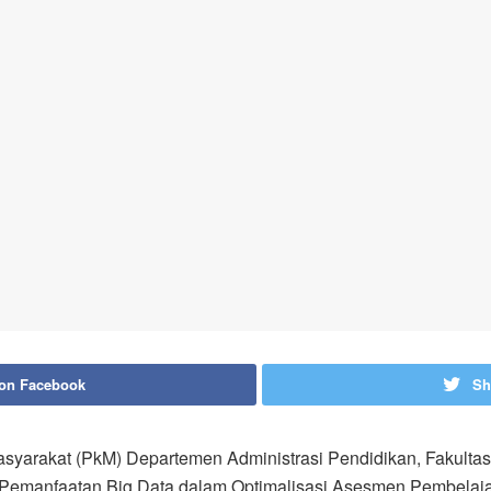
 on Facebook
Sh
arakat (PkM) Departemen Administrasi Pendidikan, Fakultas I
 “Pemanfaatan Big Data dalam Optimalisasi Asesmen Pembelaj