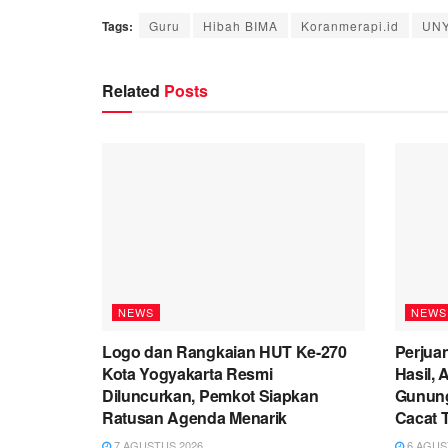
Tags:
Guru
Hibah BIMA
Koranmerapi.id
UN
Related
Posts
NEWS
NEWS
Logo dan Rangkaian HUT Ke-270
Perjua
Kota Yogyakarta Resmi
Hasil, 
Diluncurkan, Pemkot Siapkan
Gunung
Ratusan Agenda Menarik
Cacat 
7 AGUSTUS 2026
6 AGUS