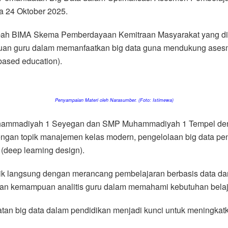
 24 Oktober 2025.
bah BIMA Skema Pemberdayaan Kemitraan Masyarakat yang diket
uan guru dalam memanfaatkan big data guna mendukung ases
-based education).
Penyampaian Materi oleh Narasumber. (Foto: Istimewa)
 Muhammadiyah 1 Seyegan dan SMP Muhammadiyah 1 Tempel denga
engan topik manajemen kelas modern, pengelolaan big data pend
deep learning design).
ktik langsung dengan merancang pembelajaran berbasis data d
an kemampuan analitis guru dalam memahami kebutuhan belaja
tan big data dalam pendidikan menjadi kunci untuk meningkatk