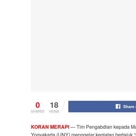
0
18
Share
SHARES
VIEWS
KORAN MERAPI
— Tim Pengabdian kepada Masy
Yogyakarta (UNY) menggelar kegiatan bertajuk