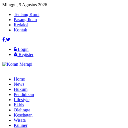
Minggu, 9 Agustus 2026
Tentang Kami
Pasang Iklan
Redaksi
Kontak
Login
Register
Home
News
Hukum
Pendidikan
Lifestyle
Ekbis
Olahraga
Kesehatan
Wisata
Kuliner