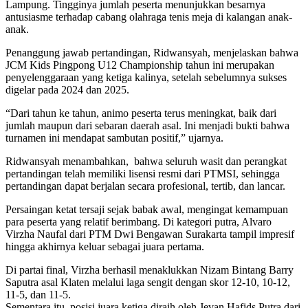
Lampung. Tingginya jumlah peserta menunjukkan besarnya
antusiasme terhadap cabang olahraga tenis meja di kalangan anak-
anak.
Penanggung jawab pertandingan, Ridwansyah, menjelaskan bahwa
JCM Kids Pingpong U12 Championship tahun ini merupakan
penyelenggaraan yang ketiga kalinya, setelah sebelumnya sukses
digelar pada 2024 dan 2025.
“Dari tahun ke tahun, animo peserta terus meningkat, baik dari
jumlah maupun dari sebaran daerah asal. Ini menjadi bukti bahwa
turnamen ini mendapat sambutan positif,” ujarnya.
Ridwansyah menambahkan, bahwa seluruh wasit dan perangkat
pertandingan telah memiliki lisensi resmi dari PTMSI, sehingga
pertandingan dapat berjalan secara profesional, tertib, dan lancar.
Persaingan ketat tersaji sejak babak awal, mengingat kemampuan
para peserta yang relatif berimbang. Di kategori putra, Alvaro
Virzha Naufal dari PTM Dwi Bengawan Surakarta tampil impresif
hingga akhirnya keluar sebagai juara pertama.
Di partai final, Virzha berhasil menaklukkan Nizam Bintang Barry
Saputra asal Klaten melalui laga sengit dengan skor 12-10, 10-12,
11-5, dan 11-5.
Sementara itu, posisi juara ketiga diraih oleh Jevan Hafids Putra dari