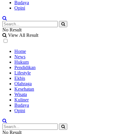
Budaya
Opini
No Result
View All Result
Home
News
Hukum
Pendidikan
Lifestyle
Ekbis
Olahraga
Kesehatan
Wisata
Kuliner
Budaya
Opini
No Result