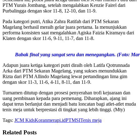
PTM Yurais Jombang, setelah mengalahkan Kenzie Fairel dari
Purbalingga dengan skor 11-8, 12-10, dan 11-9.
Pada kategori putri, Atika Zahra Ratifah dari PTM Sekaran
Magelang berhasil meraih gelar juara pertama. Ia menunjukkan
performa konsisten saat mengalahkan Agiska Faizia Kiramayu dari
Klaten dengan skor 11-6, 9-11, 11-7, dan 11-8.
Babak final yang sangat seru dan menegangkan. (Foto: Mar
Adapun juara ketiga kategori putri diraih oleh Latifa Qotrunnada
Arka dari PTM Sekaran Magelang, yang sukses menundukkan
Rizta dari PTM Allindo Magelang lewat pertandingan lima gim
dengan skor 11-3, 11-6, 4-11, 8-11, dan 11-9.
Turnamen ditutup dengan prosesi penyerahan trofi kejuaraan dan
uang pembinaan kepada para pemenang. Diharapkan, ajang ini
dapat terus berlanjut dan menjadi batu loncatan bagi atlet-atlet muda
tenis meja untuk berprestasi di tingkat yang lebih tinggi. (Mty)
Tags:
JCM Kids
Koranmerapi.id
PTMSI
Tenis meja
Related
Posts