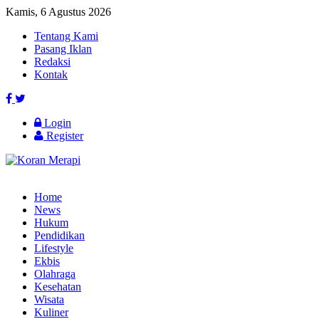
Kamis, 6 Agustus 2026
Tentang Kami
Pasang Iklan
Redaksi
Kontak
Login
Register
Home
News
Hukum
Pendidikan
Lifestyle
Ekbis
Olahraga
Kesehatan
Wisata
Kuliner