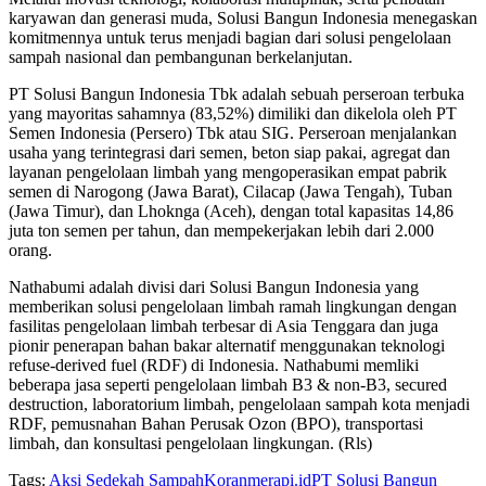
karyawan dan generasi muda, Solusi Bangun Indonesia menegaskan
komitmennya untuk terus menjadi bagian dari solusi pengelolaan
sampah nasional dan pembangunan berkelanjutan.
PT Solusi Bangun Indonesia Tbk adalah sebuah perseroan terbuka
yang mayoritas sahamnya (83,52%) dimiliki dan dikelola oleh PT
Semen Indonesia (Persero) Tbk atau SIG. Perseroan menjalankan
usaha yang terintegrasi dari semen, beton siap pakai, agregat dan
layanan pengelolaan limbah yang mengoperasikan empat pabrik
semen di Narogong (Jawa Barat), Cilacap (Jawa Tengah), Tuban
(Jawa Timur), dan Lhoknga (Aceh), dengan total kapasitas 14,86
juta ton semen per tahun, dan mempekerjakan lebih dari 2.000
orang.
Nathabumi adalah divisi dari Solusi Bangun Indonesia yang
memberikan solusi pengelolaan limbah ramah lingkungan dengan
fasilitas pengelolaan limbah terbesar di Asia Tenggara dan juga
pionir penerapan bahan bakar alternatif menggunakan teknologi
refuse-derived fuel (RDF) di Indonesia. Nathabumi memliki
beberapa jasa seperti pengelolaan limbah B3 & non-B3, secured
destruction, laboratorium limbah, pengelolaan sampah kota menjadi
RDF, pemusnahan Bahan Perusak Ozon (BPO), transportasi
limbah, dan konsultasi pengelolaan lingkungan. (Rls)
Tags:
Aksi Sedekah Sampah
Koranmerapi.id
PT Solusi Bangun