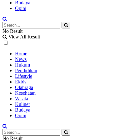
Budaya
Opini
No Result
View All Result
Home
News
Hukum
Pendidikan
Lifestyle
Ekbis
Olahraga
Kesehatan
Wisata
Kuliner
Budaya
Opini
No Result