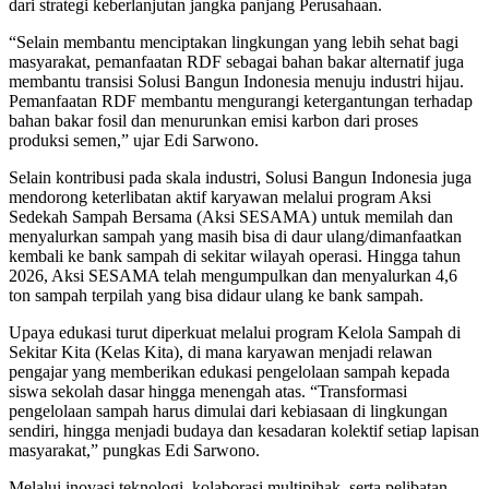
dari strategi keberlanjutan jangka panjang Perusahaan.
“Selain membantu menciptakan lingkungan yang lebih sehat bagi
masyarakat, pemanfaatan RDF sebagai bahan bakar alternatif juga
membantu transisi Solusi Bangun Indonesia menuju industri hijau.
Pemanfaatan RDF membantu mengurangi ketergantungan terhadap
bahan bakar fosil dan menurunkan emisi karbon dari proses
produksi semen,” ujar Edi Sarwono.
Selain kontribusi pada skala industri, Solusi Bangun Indonesia juga
mendorong keterlibatan aktif karyawan melalui program Aksi
Sedekah Sampah Bersama (Aksi SESAMA) untuk memilah dan
menyalurkan sampah yang masih bisa di daur ulang/dimanfaatkan
kembali ke bank sampah di sekitar wilayah operasi. Hingga tahun
2026, Aksi SESAMA telah mengumpulkan dan menyalurkan 4,6
ton sampah terpilah yang bisa didaur ulang ke bank sampah.
Upaya edukasi turut diperkuat melalui program Kelola Sampah di
Sekitar Kita (Kelas Kita), di mana karyawan menjadi relawan
pengajar yang memberikan edukasi pengelolaan sampah kepada
siswa sekolah dasar hingga menengah atas. “Transformasi
pengelolaan sampah harus dimulai dari kebiasaan di lingkungan
sendiri, hingga menjadi budaya dan kesadaran kolektif setiap lapisan
masyarakat,” pungkas Edi Sarwono.
Melalui inovasi teknologi, kolaborasi multipihak, serta pelibatan