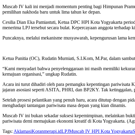
Muscab IV kali ini menjadi momentum penting bagi Himpunan Pramuw
pemilihan nakhoda baru untuk lima tahun ke depan.
Cesilia Dian Eka Pamiastuti, Ketua DPC HPI Kota Yogyakarta perio
menerima LPJ tersebut secara bulat. Kepercayaan anggota terhadap ki
Puncaknya, melalui mekanisme musyawarah, kepengurusan lama kem
Ketua Panitia (OC), Rudatin Murniati, S.I.Kom, M.Par, dalam sambut
“Kami menyadari bahwa penyelenggaraan ini masih memiliki kekurang
kemajuan organisasi,” ungkap Rudatin.
Acara ini turut dihadiri oleh para pemangku kepentingan pariwisata
jajaran asosiasi seperti ASITA, PHRI, dan BP2KY. Tak ketinggalan, pu
Setelah prosesi pelantikan yang penuh haru, acara ditutup dengan pid
menghadapi tantangan pariwisata masa depan yang kian dinamis.
Muscab IV ini bukan sekadar suksesi kepemimpinan, melainkan bukti b
pariwisata demi memajukan ekonomi kreatif di Kota Yogyakarta. (Ag
Tags:
Aklamasi
Koranmerapi.id
LPJ
Muscab IV HPI Kota Yogyakarta
S