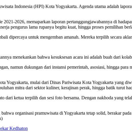
isata Indonesia (HPI) Kota Yogyakarta. Agenda utama adalah laporan
de 2021-2026, memaparkan laporan pertanggungjawabannya di hadapan
nerja pengurus lama rupanya begitu kuat, hingga proses pemilihan ber
bali dipercaya untuk mengemban amanah. Mereka terpilih secara akl
annya menekankan bahwa kesuksesan acara ini adalah buah dari kolabor
an, namun dukungan dari instansi pemerintah, asosiasi, hingga para 
 Kota Yogyakarta, mulai dari Dinas Pariwisata Kota Yogyakarta yang 
luhan mitra dari sektor kuliner, kerajinan perak, hingga batik turut h
ato dari ketua terpilih dan sesi foto bersama. Dengan nakhoda yang te
ahwa organisasi pramuwisata di Yogyakarta tetap solid, berakar pada 
s)
ekar Kedhaton