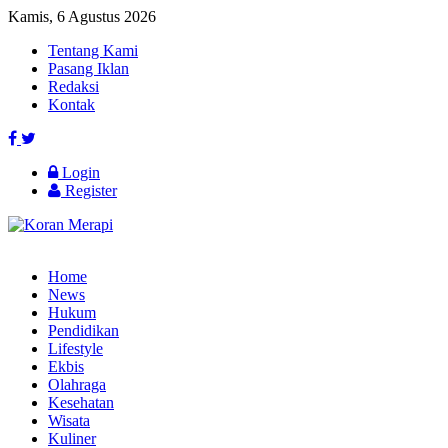
Kamis, 6 Agustus 2026
Tentang Kami
Pasang Iklan
Redaksi
Kontak
Login
Register
Home
News
Hukum
Pendidikan
Lifestyle
Ekbis
Olahraga
Kesehatan
Wisata
Kuliner