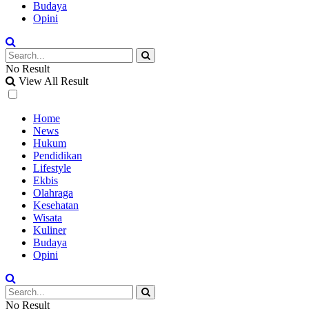
Budaya
Opini
No Result
View All Result
Home
News
Hukum
Pendidikan
Lifestyle
Ekbis
Olahraga
Kesehatan
Wisata
Kuliner
Budaya
Opini
No Result