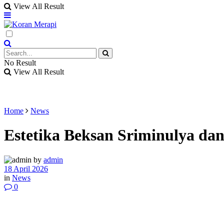
View All Result
No Result
View All Result
Home
News
Estetika Beksan Sriminulya da
by
admin
18 April 2026
in
News
0