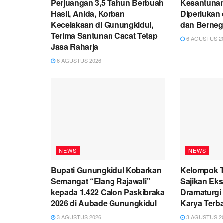
Perjuangan 3,5 Tahun Berbuah
Kesantuna
Hasil, Anida, Korban
Diperlukan
Kecelakaan di Gunungkidul,
dan Berneg
Terima Santunan Cacat Tetap
6 AGUSTUS 2
Jasa Raharja
6 AGUSTUS 2026
NEWS
NEWS
Bupati Gunungkidul Kobarkan
Kelompok T
Semangat “Elang Rajawali”
Sajikan Ek
kepada 1.422 Calon Paskibraka
Dramaturgi 
2026 di Aubade Gunungkidul
Karya Terba
3 AGUSTUS 2026
3 AGUSTUS 2