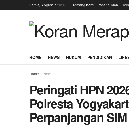
Kamis, 6 Agustus 2026
Tentang Kami
Pasang Iklan
Reda
HOME
NEWS
HUKUM
PENDIDIKAN
LIFE
Home
News
Peringati HPN 202
Polresta Yogyakar
Perpanjangan SI