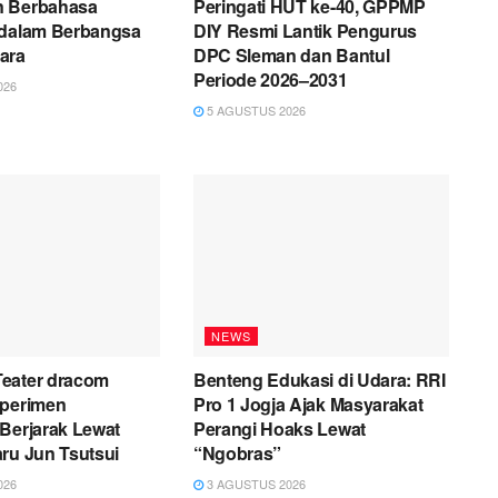
n Berbahasa
Peringati HUT ke-40, GPPMP
 dalam Berbangsa
DIY Resmi Lantik Pengurus
ara
DPC Sleman dan Bantul
Periode 2026–2031
026
5 AGUSTUS 2026
NEWS
eater dracom
Benteng Edukasi di Udara: RRI
sperimen
Pro 1 Jogja Ajak Masyarakat
Berjarak Lewat
Perangi Hoaks Lewat
ru Jun Tsutsui
“Ngobras”
026
3 AGUSTUS 2026