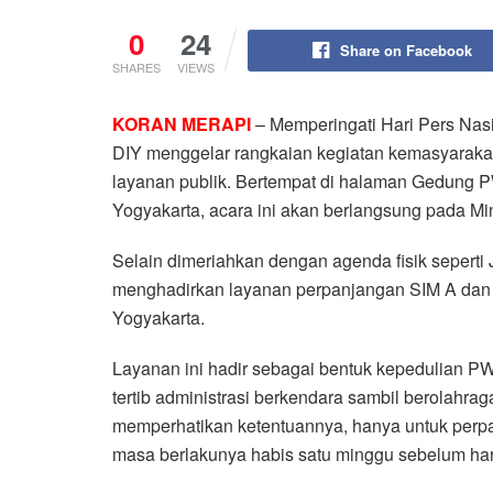
0
24
Share on Facebook
SHARES
VIEWS
KORAN MERAPI
– Memperingati Hari Pers Nas
DIY menggelar rangkaian kegiatan kemasyarak
layanan publik. Bertempat di halaman Gedung P
Yogyakarta, acara ini akan berlangsung pada Min
Selain dimeriahkan dengan agenda fisik sepert
menghadirkan layanan perpanjangan SIM A dan S
Yogyakarta.
Layanan ini hadir sebagai bentuk kepedulian 
tertib administrasi berkendara sambil berolahrag
memperhatikan ketentuannya, hanya untuk perp
masa berlakunya habis satu minggu sebelum har