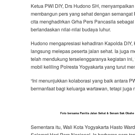
Ketua PWI DIY, Drs Hudono SH, menyampaikan b
membangun pers yang sehat dengan semangat Pers
cita menghadirkan Grha Pers Pancasila sebaga
berlandaskan nilai-nilai budaya luhur.
Hudono mengapresiasi kehadiran Kapolda DIY, 
langsung melepas peserta jalan sehat. Ia juga 
telah mendukung terselenggaranya kegiatan ini
mobil keliling Polresta Yogyakarta yang turut m
“Ini menunjukkan kolaborasi yang baik antara P
bermanfaat bagi keluarga wartawan, tetapi juga
Foto bersama Panitia Jalan Sehat & Senam Sak Obahe H
Sementara itu, Wali Kota Yogyakarta Hasto W
Selamat Hari Pers Nasional. Ia berharap pers t