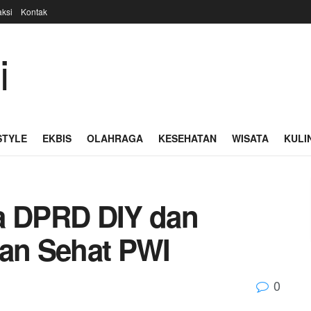
ksi
Kontak
STYLE
EKBIS
OLAHRAGA
KESEHATAN
WISATA
KULI
a DPRD DIY dan
lan Sehat PWI
0