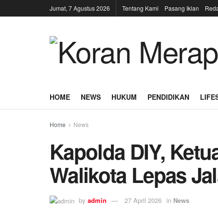
Jumat, 7 Agustus 2026
Tentang Kami
Pasang Iklan
Reda
HOME
NEWS
HUKUM
PENDIDIKAN
LIFE
Home
News
Kapolda DIY, Ketu
Walikota Lepas Ja
by
admin
27 April 2026
in
News