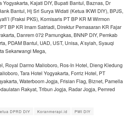
Yogyakarta, Kajati DIY, Bupati Bantul, Baznas, Dr
ank Bantul, Hj Sri Surya Widati (Ketua IKWI DIY), BPJS,
yafi’I (Fraksi PKS), Komisaris PT BP KR M Wirmon
PT BP KR Imam Satriadi, Direktur Pemasaran KR Fajar
gyakarta, Danrem 072 Pamungkas, BNNP DIY, Pemkab
ta, PDAM Bantul, UAD, UST, Unisa, A’syiah, Syauqi
nta Sekarwangi Mega,
, Royal Darmo Malioboro, Ros-In Hotel, Dieng Kledung
lioboro, Tara Hotel Yogyakarta, Forriz Hotel, PT
akarta, Waterboom Jogja, Frisian Flag, Biznet, Pamella
edaulatan Rakyat, Tribun Jogja, Radar Jogja, Pemred
etua DPRD DIY
Koranmerapi.id
PWI DIY