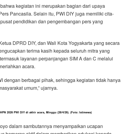
ahwa kegiatan ini merupakan bagian dari upaya
 Pancasila. Selain itu, PWI DIY juga memiliki cita-
i pusat pendidikan dan pengembangan pers yang
Ketua DPRD DIY, dan Wali Kota Yogyakarta yang secara
mengucapkan terima kasih kepada seluruh mitra yang
, termasuk layanan perpanjangan SIM A dan C melalui
emeriahkan acara.
WI dengan berbagai pihak, sehingga kegiatan tidak hanya
 masyarakat umum,” ujarnya.
PN 2026 PWI DIY di akhir acara, Minggu (26/4/26). (Foto: Istimewa)
ardoyo dalam sambutannya menyampaikan ucapan
erus berperan aktif dalam memberikan edukasi kepada