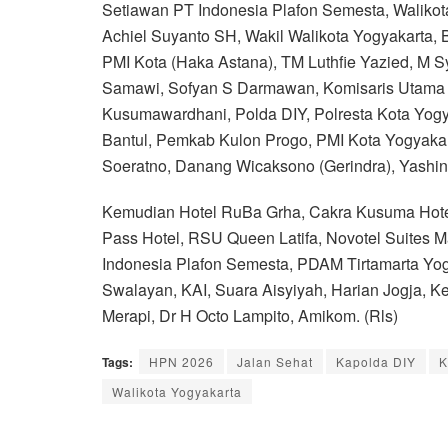
Setiawan PT Indonesia Plafon Semesta, Walikota 
Achiel Suyanto SH, Wakil Walikota Yogyakarta, B
PMI Kota (Haka Astana), TM Luthfie Yazied, M S
Samawi, Sofyan S Darmawan, Komisaris Utama 
Kusumawardhani, Polda DIY, Polresta Kota Yo
Bantul, Pemkab Kulon Progo, PMI Kota Yogyakar
Soeratno, Danang Wicaksono (Gerindra), Yashi
Kemudian Hotel RuBa Grha, Cakra Kusuma Hotel
Pass Hotel, RSU Queen Latifa, Novotel Suites Ma
Indonesia Plafon Semesta, PDAM Tirtamarta Yogy
Swalayan, KAI, Suara Aisyiyah, Harian Jogja, K
Merapi, Dr H Octo Lampito, Amikom. (Rls)
Tags:
HPN 2026
Jalan Sehat
Kapolda DIY
K
Walikota Yogyakarta