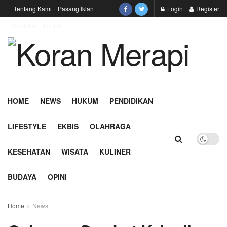
Tentang Kami
Pasang Iklan
Login
Register
Redaksi
Kontak
HOME
NEWS
HUKUM
PENDIDIKAN
LIFESTYLE
EKBIS
OLAHRAGA
KESEHATAN
WISATA
KULINER
BUDAYA
OPINI
Home
News