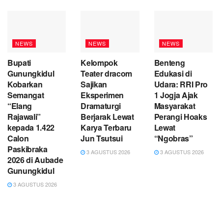
NEWS
NEWS
NEWS
Bupati
Kelompok
Benteng
Gunungkidul
Teater dracom
Edukasi di
Kobarkan
Sajikan
Udara: RRI Pro
Semangat
Eksperimen
1 Jogja Ajak
“Elang
Dramaturgi
Masyarakat
Rajawali”
Berjarak Lewat
Perangi Hoaks
kepada 1.422
Karya Terbaru
Lewat
Calon
Jun Tsutsui
“Ngobras”
Paskibraka
3 AGUSTUS 2026
3 AGUSTUS 2026
2026 di Aubade
Gunungkidul
3 AGUSTUS 2026