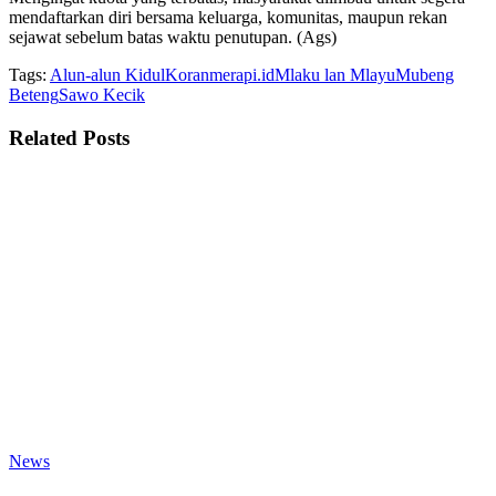
mendaftarkan diri bersama keluarga, komunitas, maupun rekan
sejawat sebelum batas waktu penutupan. (Ags)
Tags:
Alun-alun Kidul
Koranmerapi.id
Mlaku lan Mlayu
Mubeng
Beteng
Sawo Kecik
Related
Posts
News