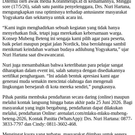
Ditemui oleh awak media Koranmerapi.id di kediamannya, Minggu
sore (17/5/26), salah satu panitia penyelenggara, Drs. Nuri Hartana,
mengungkapkan rasa optimisnya terhadap antusiasme masyarakat
Yogyakarta dan sekitarnya untuk acara ini.
“Kami ingin menghadirkan sebuah kegiatan yang tidak hanya
menyehatkan fisik, tetapi juga merekatkan kebersamaan warga.
Konsep Mubeng Beteng ini sengaja kami pilih agar para peserta,
baik pelari maupun pegiat jalan Nordick, bisa berolahraga sambil
menikmati keindahan warisan budaya adiluhung Yogyakarta,” ujar
Nuri Hartana saat diwawancarai.
Nuri juga menambahkan bahwa keterlibatan para pelajar sangat
diharapkan dalam event ini, salah satunya dengan disediakannya
sertifikat penghargaan. “Ini adalah bentuk apresiasi kami agar
generasi muda semakin mencintai olahraga dan mengenali
lingkungan bersejarah di kota mereka sendiri,” pungkasnya.
Pihak panitia membuka pendaftaran secara daring (online) maupun
melalui kontak langsung hingga batas akhir pada 25 Juni 2026. Bagi
masyarakat yang ingin bergabung, pendaftaran dapat dilakukan
melalui, pendaftaran Online: arenalari.com/mlaku-mlaku-mubeng-
beteng-2026, Kontak Panitia (WhatsApp): Drs. Nuri Hartana: 0877-
3833-7797 dan Cindy: 0811-3602-468.
Mengingat kuota yang terbatas, masyarakat diimbau untuk segera