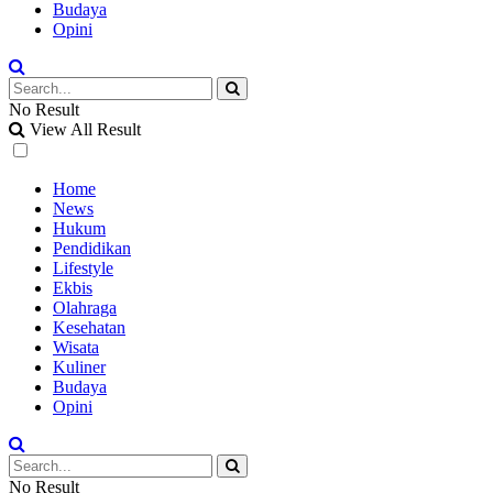
Budaya
Opini
No Result
View All Result
Home
News
Hukum
Pendidikan
Lifestyle
Ekbis
Olahraga
Kesehatan
Wisata
Kuliner
Budaya
Opini
No Result