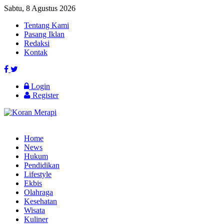
Sabtu, 8 Agustus 2026
Tentang Kami
Pasang Iklan
Redaksi
Kontak
Login
Register
Home
News
Hukum
Pendidikan
Lifestyle
Ekbis
Olahraga
Kesehatan
Wisata
Kuliner