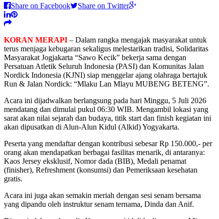
Share on Facebook
Share on Twitter
KORAN MERAPI
– Dalam rangka mengajak masyarakat untuk
terus menjaga kebugaran sekaligus melestarikan tradisi, Solidaritas
Masyarakat Jogjakarta “Sawo Kecik” bekerja sama dengan
Persatuan Atletik Seluruh Indonesia (PASI) dan Komunitas Jalan
Nordick Indonesia (KJNI) siap menggelar ajang olahraga bertajuk
Run & Jalan Nordick: “Mlaku Lan Mlayu MUBENG BETENG”.
Acara ini dijadwalkan berlangsung pada hari Minggu, 5 Juli 2026
mendatang dan dimulai pukul 06:30 WIB. Mengambil lokasi yang
sarat akan nilai sejarah dan budaya, titik start dan finish kegiatan ini
akan dipusatkan di Alun-Alun Kidul (Alkid) Yogyakarta.
Peserta yang mendaftar dengan kontribusi sebesar Rp 150.000,- per
orang akan mendapatkan berbagai fasilitas menarik, di antaranya:
Kaos Jersey eksklusif, Nomor dada (BIB), Medali penamat
(finisher), Refreshment (konsumsi) dan Pemeriksaan kesehatan
gratis.
Acara ini juga akan semakin meriah dengan sesi senam bersama
yang dipandu oleh instruktur senam ternama, Dinda dan Anif.