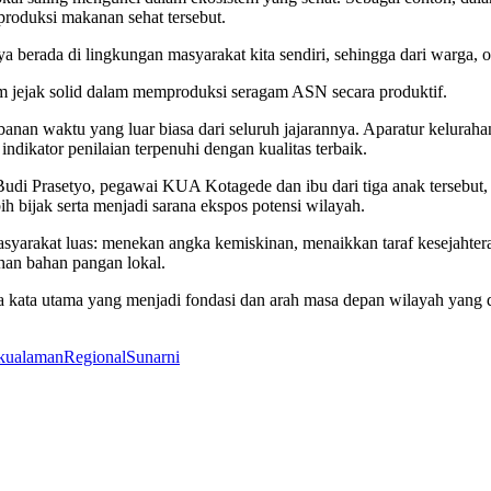
duksi makanan sehat tersebut.
a berada di lingkungan masyarakat kita sendiri, sehingga dari warga, 
am jejak solid dalam memproduksi seragam ASN secara produktif.
rbanan waktu yang luar biasa dari seluruh jajarannya. Aparatur kelurah
indikator penilaian terpenuhi dengan kualitas terbaik.
 Budi Prasetyo, pegawai KUA Kotagede dan ibu dari tiga anak tersebu
ih bijak serta menjadi sarana ekspos potensi wilayah.
asyarakat luas: menekan angka kemiskinan, menaikkan taraf kesejahtera
han bahan pangan lokal.
a kata utama yang menjadi fondasi dan arah masa depan wilayah yang
kualaman
Regional
Sunarni