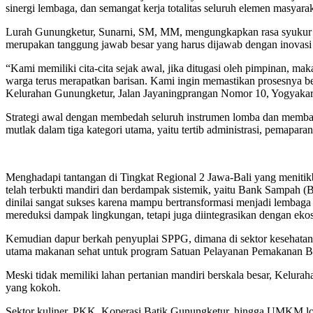
sinergi lembaga, dan semangat kerja totalitas seluruh elemen masyarak
Lurah Gunungketur, Sunarni, SM, MM, mengungkapkan rasa syukur se
merupakan tanggung jawab besar yang harus dijawab dengan inovasi 
“Kami memiliki cita-cita sejak awal, jika ditugasi oleh pimpinan, mak
warga terus merapatkan barisan. Kami ingin memastikan prosesnya b
Kelurahan Gunungketur, Jalan Jayaningprangan Nomor 10, Yogyakar
Strategi awal dengan membedah seluruh instrumen lomba dan membagi
mutlak dalam tiga kategori utama, yaitu tertib administrasi, pemaparan
Menghadapi tantangan di Tingkat Regional 2 Jawa-Bali yang meniti
telah terbukti mandiri dan berdampak sistemik, yaitu Bank Sampah
dinilai sangat sukses karena mampu bertransformasi menjadi lembaga
mereduksi dampak lingkungan, tetapi juga diintegrasikan dengan ekos
Kemudian dapur berkah penyuplai SPPG, dimana di sektor kesehatan 
utama makanan sehat untuk program Satuan Pelayanan Pemakanan Berg
Meski tidak memiliki lahan pertanian mandiri berskala besar, Kelur
yang kokoh.
Sektor kuliner, PKK, Koperasi Batik Gunungketur, hingga UMKM lo