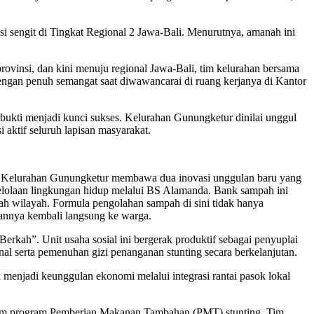
sengit di Tingkat Regional 2 Jawa-Bali. Menurutnya, amanah ini
 provinsi, dan kini menuju regional Jawa-Bali, tim kelurahan bersama
engan penuh semangat saat diwawancarai di ruang kerjanya di Kantor
bukti menjadi kunci sukses. Kelurahan Gunungketur dinilai unggul
i aktif seluruh lapisan masyarakat.
at, Kelurahan Gunungketur membawa dua inovasi unggulan baru yang
elolaan lingkungan hidup melalui BS Alamanda. Bank sampah ini
pah wilayah. Formula pengolahan sampah di sini tidak hanya
atannya kembali langsung ke warga.
kah”. Unit usaha sosial ini bergerak produktif sebagai penyuplai
 serta pemenuhan gizi penanganan stunting secara berkelanjutan.
menjadi keunggulan ekonomi melalui integrasi rantai pasok lokal
alam program Pemberian Makanan Tambahan (PMT) stunting, Tim