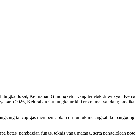
di tingkat lokal, Kelurahan Gunungketur yang terletak di wilayah Kem
akarta 2026, Kelurahan Gunungketur kini resmi menyandang predikat
dan langsung tancap gas mempersiapkan diri untuk melangkah ke panggun
anpa batas, pembagian fungsi teknis yang matang, serta pengelolaan p