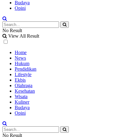
Budaya
Opini
No Result
View All Result
Home
News
Hukum
Pendidikan
Lifestyle
Ekbis
Olahraga
Kesehatan
Wisata
Kuliner
Budaya
Opini
No Result