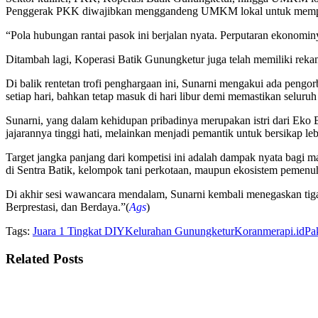
Penggerak PKK diwajibkan menggandeng UMKM lokal untuk mempro
“Pola hubungan rantai pasok ini berjalan nyata. Perputaran ekonominy
Ditambah lagi, Koperasi Batik Gunungketur juga telah memiliki rek
Di balik rentetan trofi penghargaan ini, Sunarni mengakui ada pengo
setiap hari, bahkan tetap masuk di hari libur demi memastikan seluruh 
Sunarni, yang dalam kehidupan pribadinya merupakan istri dari Eko
jajarannya tinggi hati, melainkan menjadi pemantik untuk bersikap leb
Target jangka panjang dari kompetisi ini adalah dampak nyata bagi m
di Sentra Batik, kelompok tani perkotaan, maupun ekosistem pemenu
Di akhir sesi wawancara mendalam, Sunarni kembali menegaskan tig
Berprestasi, dan Berdaya.”(
Ags
)
Tags:
Juara 1 Tingkat DIY
Kelurahan Gunungketur
Koranmerapi.id
Pa
Related
Posts