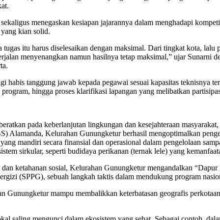
at.
kaligus menegaskan kesiapan jajarannya dalam menghadapi kompetisi 
yang kian solid.
a tugas itu harus diselesaikan dengan maksimal. Dari tingkat kota, lalu
erjalan menyenangkan namun hasilnya tetap maksimal,” ujar Sunarni d
ta.
 habis tanggung jawab kepada pegawai sesuai kapasitas teknisnya ter
 program, hingga proses klarifikasi lapangan yang melibatkan partisipas
kberatkan pada keberlanjutan lingkungan dan kesejahteraan masyarak
 (BS) Alamanda, Kelurahan Gunungketur berhasil mengoptimalkan peng
 yang mandiri secara finansial dan operasional dalam pengelolaan sam
istem sirkular, seperti budidaya perikanan (ternak lele) yang kemanfa
dan ketahanan sosial, Kelurahan Gunungketur mengandalkan “Dapur Ber
izi (SPPG), sebuah langkah taktis dalam mendukung program nasional
ahan Gunungketur mampu membalikkan keterbatasan geografis perkotaan 
kal saling mengunci dalam ekosistem yang sehat. Sebagai contoh, d