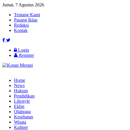
Jumat, 7 Agustus 2026
Tentang Kami
Pasang Iklan
Redaksi
Kontak
Login
Register
Home
News
Hukum
Pendidikan
Lifestyle
Ekbis
Olahraga
Kesehatan
Wisata
Kuliner