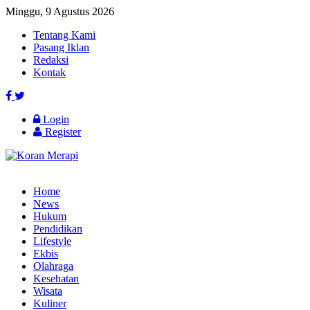
Minggu, 9 Agustus 2026
Tentang Kami
Pasang Iklan
Redaksi
Kontak
Login
Register
Home
News
Hukum
Pendidikan
Lifestyle
Ekbis
Olahraga
Kesehatan
Wisata
Kuliner