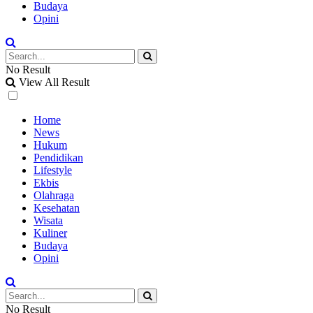
Budaya
Opini
No Result
View All Result
Home
News
Hukum
Pendidikan
Lifestyle
Ekbis
Olahraga
Kesehatan
Wisata
Kuliner
Budaya
Opini
No Result