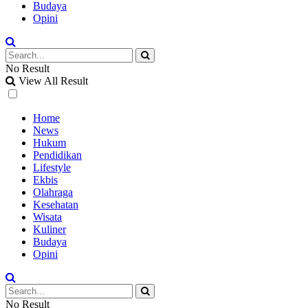
Budaya
Opini
No Result
View All Result
Home
News
Hukum
Pendidikan
Lifestyle
Ekbis
Olahraga
Kesehatan
Wisata
Kuliner
Budaya
Opini
No Result