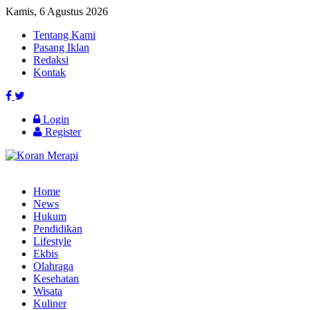
Kamis, 6 Agustus 2026
Tentang Kami
Pasang Iklan
Redaksi
Kontak
Login
Register
Home
News
Hukum
Pendidikan
Lifestyle
Ekbis
Olahraga
Kesehatan
Wisata
Kuliner