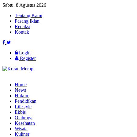
Sabtu, 8 Agustus 2026
Tentang Kami
Pasang Iklan
Redaksi
Kontak
Login
Register
Home
News
Hukum
Pendidikan
Lifestyle
Ekbis
Olahraga
Kesehatan
Wisata
Kuliner