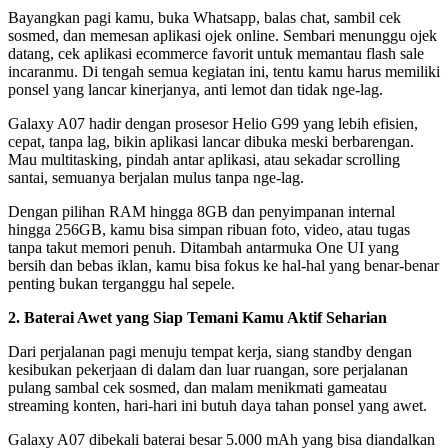
Bayangkan pagi kamu, buka Whatsapp, balas chat, sambil cek
sosmed, dan memesan aplikasi ojek online. Sembari menunggu ojek
datang, cek aplikasi ecommerce favorit untuk memantau flash sale
incaranmu. Di tengah semua kegiatan ini, tentu kamu harus memiliki
ponsel yang lancar kinerjanya, anti lemot dan tidak nge-lag.
Galaxy A07 hadir dengan prosesor Helio G99 yang lebih efisien,
cepat, tanpa lag, bikin aplikasi lancar dibuka meski berbarengan.
Mau multitasking, pindah antar aplikasi, atau sekadar scrolling
santai, semuanya berjalan mulus tanpa nge-lag.
Dengan pilihan RAM hingga 8GB dan penyimpanan internal
hingga 256GB, kamu bisa simpan ribuan foto, video, atau tugas
tanpa takut memori penuh. Ditambah antarmuka One UI yang
bersih dan bebas iklan, kamu bisa fokus ke hal-hal yang benar-benar
penting bukan terganggu hal sepele.
2. Baterai Awet yang Siap Temani Kamu Aktif Seharian
Dari perjalanan pagi menuju tempat kerja, siang standby dengan
kesibukan pekerjaan di dalam dan luar ruangan, sore perjalanan
pulang sambal cek sosmed, dan malam menikmati gameatau
streaming konten, hari-hari ini butuh daya tahan ponsel yang awet.
Galaxy A07 dibekali baterai besar 5.000 mAh yang bisa diandalkan