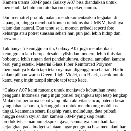
Kamera utama 50MP pada Galaxy A07 bisa diandalkan untuk
memenuhi kebutuhan foto harian dan pekerjaanmu.
Dari memotret produk jualan, mendokumentasikan kegiatan di
lapangan, hingga membuat konten untuk usaha UMKM, hasilnya
tajam dan natural. Dan tentu saja, momen pribadi seperti foto
keluarga atau potret suasana sehari-hari pun jadi lebih hidup dan
berwarna.
Tak hanya 5 keunggulan itu, Galaxy A07 juga memberikan
keunggulan lain berupa desain stylish dan modern, lebih tipis dan
bobotnya lebih ringan dari pendahulunya, disertai tampilan kamera
baru yang estetik. Material Glass Fiber Reinforced Polymer
membuatnya kokoh tapi tetap nyaman digenggam seharian. Hadir
dalam pilihan warna Green, Light Violet, dan Black, cocok untuk
kamu yang ingin tampil simple tapi tetap kece.
“Galaxy A07 kami rancang untuk menjawab kebutuhan nyata
pengguna Indonesia yang ingin ponsel terjangkau tapi tetap lengkap.
Mulai dari performa cepat yang bikin aktivitas lancar, baterai besar
yang tahan seharian, ketangguhan untuk mendukung mobilitas
tinggi, keamanan setara flagship yang melindungi data pribadi,
hingga desain stylish dan kamera 50MP yang siap bantu
produktivitas maupun ekspresi gaya, semuanya kami hadirkan
terjangkau pada budget sejutaan, agar pengguna bisa menjalani hari