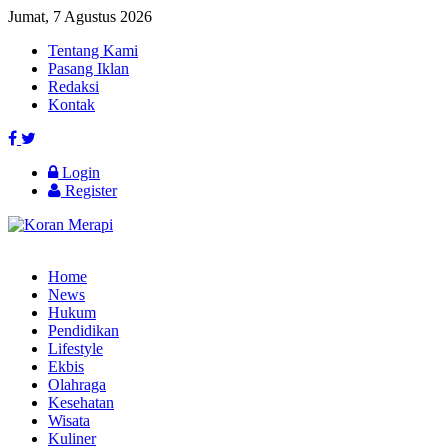
Jumat, 7 Agustus 2026
Tentang Kami
Pasang Iklan
Redaksi
Kontak
Login
Register
Home
News
Hukum
Pendidikan
Lifestyle
Ekbis
Olahraga
Kesehatan
Wisata
Kuliner