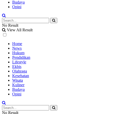
Budaya
Opini
No Result
View All Result
Home
News
Hukum
Pendidikan
Lifestyle
Ekbis
Olahraga
Kesehatan
Wisata
Kuliner
Budaya
Opini
No Result