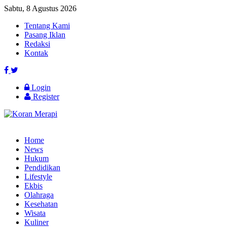
Sabtu, 8 Agustus 2026
Tentang Kami
Pasang Iklan
Redaksi
Kontak
Login
Register
Home
News
Hukum
Pendidikan
Lifestyle
Ekbis
Olahraga
Kesehatan
Wisata
Kuliner