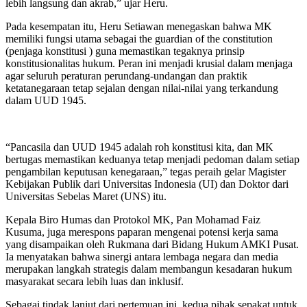
lebih langsung dan akrab,” ujar Heru.
Pada kesempatan itu, Heru Setiawan menegaskan bahwa MK
memiliki fungsi utama sebagai the guardian of the constitution
(penjaga konstitusi ) guna memastikan tegaknya prinsip
konstitusionalitas hukum. Peran ini menjadi krusial dalam menjaga
agar seluruh peraturan perundang-undangan dan praktik
ketatanegaraan tetap sejalan dengan nilai-nilai yang terkandung
dalam UUD 1945.
“Pancasila dan UUD 1945 adalah roh konstitusi kita, dan MK
bertugas memastikan keduanya tetap menjadi pedoman dalam setiap
pengambilan keputusan kenegaraan,” tegas peraih gelar Magister
Kebijakan Publik dari Universitas Indonesia (UI) dan Doktor dari
Universitas Sebelas Maret (UNS) itu.
Kepala Biro Humas dan Protokol MK, Pan Mohamad Faiz
Kusuma, juga merespons paparan mengenai potensi kerja sama
yang disampaikan oleh Rukmana dari Bidang Hukum AMKI Pusat.
Ia menyatakan bahwa sinergi antara lembaga negara dan media
merupakan langkah strategis dalam membangun kesadaran hukum
masyarakat secara lebih luas dan inklusif.
Sebagai tindak lanjut dari pertemuan ini, kedua pihak sepakat untuk