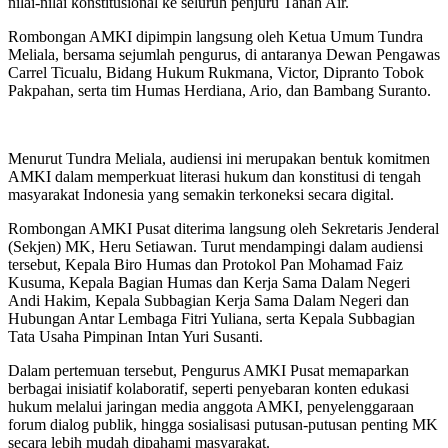
nilai-nilai konstitusional ke seluruh penjuru Tanah Air.
Rombongan AMKI dipimpin langsung oleh Ketua Umum Tundra
Meliala, bersama sejumlah pengurus, di antaranya Dewan Pengawas
Carrel Ticualu, Bidang Hukum Rukmana, Victor, Dipranto Tobok
Pakpahan, serta tim Humas Herdiana, Ario, dan Bambang Suranto.
Menurut Tundra Meliala, audiensi ini merupakan bentuk komitmen
AMKI dalam memperkuat literasi hukum dan konstitusi di tengah
masyarakat Indonesia yang semakin terkoneksi secara digital.
Rombongan AMKI Pusat diterima langsung oleh Sekretaris Jenderal
(Sekjen) MK, Heru Setiawan. Turut mendampingi dalam audiensi
tersebut, Kepala Biro Humas dan Protokol Pan Mohamad Faiz
Kusuma, Kepala Bagian Humas dan Kerja Sama Dalam Negeri
Andi Hakim, Kepala Subbagian Kerja Sama Dalam Negeri dan
Hubungan Antar Lembaga Fitri Yuliana, serta Kepala Subbagian
Tata Usaha Pimpinan Intan Yuri Susanti.
Dalam pertemuan tersebut, Pengurus AMKI Pusat memaparkan
berbagai inisiatif kolaboratif, seperti penyebaran konten edukasi
hukum melalui jaringan media anggota AMKI, penyelenggaraan
forum dialog publik, hingga sosialisasi putusan-putusan penting MK
secara lebih mudah dipahami masyarakat.