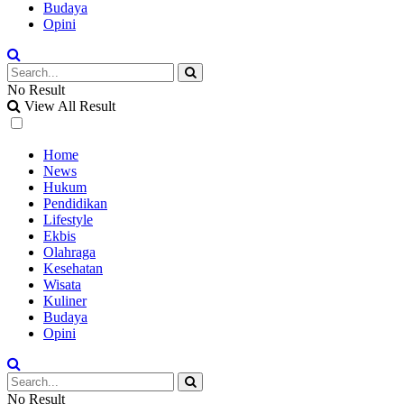
Budaya
Opini
No Result
View All Result
Home
News
Hukum
Pendidikan
Lifestyle
Ekbis
Olahraga
Kesehatan
Wisata
Kuliner
Budaya
Opini
No Result