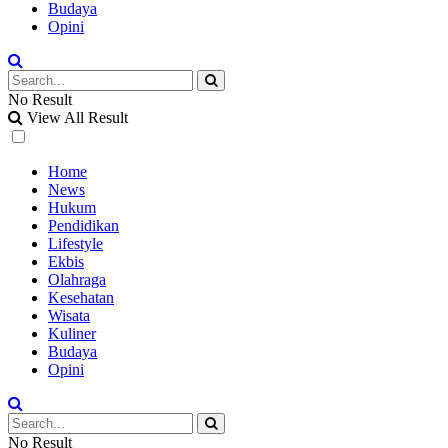
Budaya
Opini
No Result
View All Result
Home
News
Hukum
Pendidikan
Lifestyle
Ekbis
Olahraga
Kesehatan
Wisata
Kuliner
Budaya
Opini
No Result