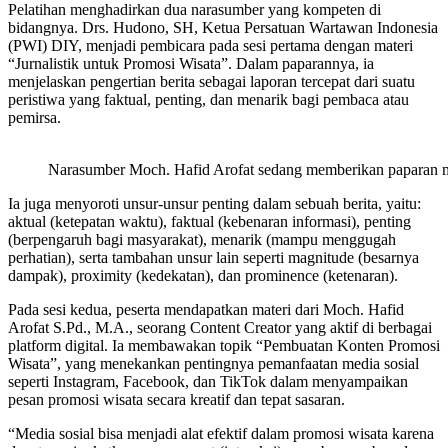
Pelatihan menghadirkan dua narasumber yang kompeten di
bidangnya. Drs. Hudono, SH, Ketua Persatuan Wartawan Indonesia
(PWI) DIY, menjadi pembicara pada sesi pertama dengan materi
“Jurnalistik untuk Promosi Wisata”. Dalam paparannya, ia
menjelaskan pengertian berita sebagai laporan tercepat dari suatu
peristiwa yang faktual, penting, dan menarik bagi pembaca atau
pemirsa.
Narasumber Moch. Hafid Arofat sedang memberikan paparan m
Ia juga menyoroti unsur-unsur penting dalam sebuah berita, yaitu:
aktual (ketepatan waktu), faktual (kebenaran informasi), penting
(berpengaruh bagi masyarakat), menarik (mampu menggugah
perhatian), serta tambahan unsur lain seperti magnitude (besarnya
dampak), proximity (kedekatan), dan prominence (ketenaran).
Pada sesi kedua, peserta mendapatkan materi dari Moch. Hafid
Arofat S.Pd., M.A., seorang Content Creator yang aktif di berbagai
platform digital. Ia membawakan topik “Pembuatan Konten Promosi
Wisata”, yang menekankan pentingnya pemanfaatan media sosial
seperti Instagram, Facebook, dan TikTok dalam menyampaikan
pesan promosi wisata secara kreatif dan tepat sasaran.
“Media sosial bisa menjadi alat efektif dalam promosi wisata karena