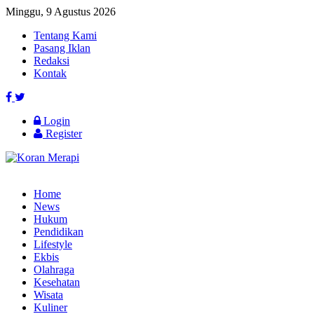
Minggu, 9 Agustus 2026
Tentang Kami
Pasang Iklan
Redaksi
Kontak
Login
Register
Home
News
Hukum
Pendidikan
Lifestyle
Ekbis
Olahraga
Kesehatan
Wisata
Kuliner