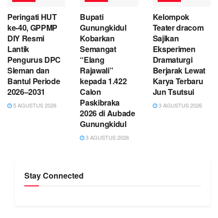
Peringati HUT
Bupati
Kelompok
ke-40, GPPMP
Gunungkidul
Teater dracom
DIY Resmi
Kobarkan
Sajikan
Lantik
Semangat
Eksperimen
Pengurus DPC
“Elang
Dramaturgi
Sleman dan
Rajawali”
Berjarak Lewat
Bantul Periode
kepada 1.422
Karya Terbaru
2026–2031
Calon
Jun Tsutsui
Paskibraka
5 AGUSTUS 2026
3 AGUSTUS 2026
2026 di Aubade
Gunungkidul
3 AGUSTUS 2026
Stay Connected