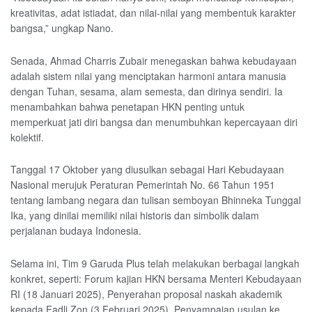
kreativitas, adat istiadat, dan nilai-nilai yang membentuk karakter
bangsa,” ungkap Nano.
Senada, Ahmad Charris Zubair menegaskan bahwa kebudayaan
adalah sistem nilai yang menciptakan harmoni antara manusia
dengan Tuhan, sesama, alam semesta, dan dirinya sendiri. Ia
menambahkan bahwa penetapan HKN penting untuk
memperkuat jati diri bangsa dan menumbuhkan kepercayaan diri
kolektif.
Tanggal 17 Oktober yang diusulkan sebagai Hari Kebudayaan
Nasional merujuk Peraturan Pemerintah No. 66 Tahun 1951
tentang lambang negara dan tulisan semboyan Bhinneka Tunggal
Ika, yang dinilai memiliki nilai historis dan simbolik dalam
perjalanan budaya Indonesia.
Selama ini, Tim 9 Garuda Plus telah melakukan berbagai langkah
konkret, seperti: Forum kajian HKN bersama Menteri Kebudayaan
RI (18 Januari 2025), Penyerahan proposal naskah akademik
kepada Fadli Zon (3 Februari 2025), Penyampaian usulan ke