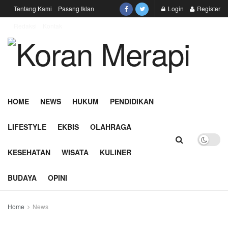
Tentang Kami
Pasang Iklan
Login
Register
Redaksi
Kontak
HOME
NEWS
HUKUM
PENDIDIKAN
LIFESTYLE
EKBIS
OLAHRAGA
KESEHATAN
WISATA
KULINER
BUDAYA
OPINI
Home
News