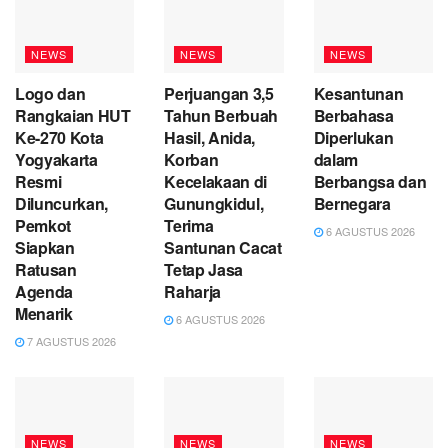
NEWS
NEWS
NEWS
Logo dan
Perjuangan 3,5
Kesantunan
Rangkaian HUT
Tahun Berbuah
Berbahasa
Ke-270 Kota
Hasil, Anida,
Diperlukan
Yogyakarta
Korban
dalam
Resmi
Kecelakaan di
Berbangsa dan
Diluncurkan,
Gunungkidul,
Bernegara
Pemkot
Terima
6 AGUSTUS 2026
Siapkan
Santunan Cacat
Ratusan
Tetap Jasa
Agenda
Raharja
Menarik
6 AGUSTUS 2026
7 AGUSTUS 2026
NEWS
NEWS
NEWS