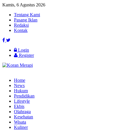
Kamis, 6 Agustus 2026
Tentang Kami
Pasang Iklan
Redaksi
Kontak
Login
Register
Home
News
Hukum
Pendidikan
Lifestyle
Ekbis
Olahraga
Kesehatan
Wisata
Kuliner