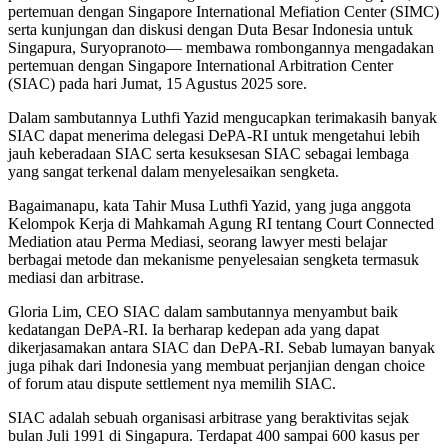
pertemuan dengan Singapore International Mefiation Center (SIMC)
serta kunjungan dan diskusi dengan Duta Besar Indonesia untuk
Singapura, Suryopranoto— membawa rombongannya mengadakan
pertemuan dengan Singapore International Arbitration Center
(SIAC) pada hari Jumat, 15 Agustus 2025 sore.
Dalam sambutannya Luthfi Yazid mengucapkan terimakasih banyak
SIAC dapat menerima delegasi DePA-RI untuk mengetahui lebih
jauh keberadaan SIAC serta kesuksesan SIAC sebagai lembaga
yang sangat terkenal dalam menyelesaikan sengketa.
Bagaimanapu, kata Tahir Musa Luthfi Yazid, yang juga anggota
Kelompok Kerja di Mahkamah Agung RI tentang Court Connected
Mediation atau Perma Mediasi, seorang lawyer mesti belajar
berbagai metode dan mekanisme penyelesaian sengketa termasuk
mediasi dan arbitrase.
Gloria Lim, CEO SIAC dalam sambutannya menyambut baik
kedatangan DePA-RI. Ia berharap kedepan ada yang dapat
dikerjasamakan antara SIAC dan DePA-RI. Sebab lumayan banyak
juga pihak dari Indonesia yang membuat perjanjian dengan choice
of forum atau dispute settlement nya memilih SIAC.
SIAC adalah sebuah organisasi arbitrase yang beraktivitas sejak
bulan Juli 1991 di Singapura. Terdapat 400 sampai 600 kasus per