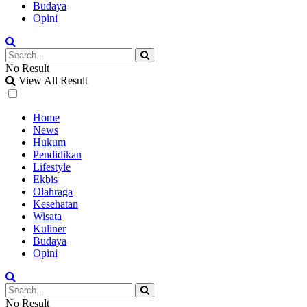
Budaya
Opini
No Result
View All Result
Home
News
Hukum
Pendidikan
Lifestyle
Ekbis
Olahraga
Kesehatan
Wisata
Kuliner
Budaya
Opini
No Result