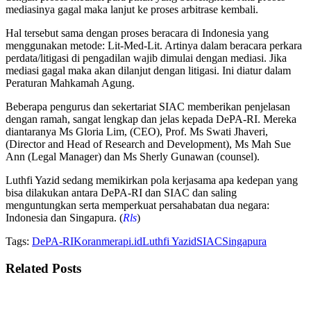
mediasinya gagal maka lanjut ke proses arbitrase kembali.
Hal tersebut sama dengan proses beracara di Indonesia yang
menggunakan metode: Lit-Med-Lit. Artinya dalam beracara perkara
perdata/litigasi di pengadilan wajib dimulai dengan mediasi. Jika
mediasi gagal maka akan dilanjut dengan litigasi. Ini diatur dalam
Peraturan Mahkamah Agung.
Beberapa pengurus dan sekertariat SIAC memberikan penjelasan
dengan ramah, sangat lengkap dan jelas kepada DePA-RI. Mereka
diantaranya Ms Gloria Lim, (CEO), Prof. Ms Swati Jhaveri,
(Director and Head of Research and Development), Ms Mah Sue
Ann (Legal Manager) dan Ms Sherly Gunawan (counsel).
Luthfi Yazid sedang memikirkan pola kerjasama apa kedepan yang
bisa dilakukan antara DePA-RI dan SIAC dan saling
menguntungkan serta memperkuat persahabatan dua negara:
Indonesia dan Singapura. (
Rls
)
Tags:
DePA-RI
Koranmerapi.id
Luthfi Yazid
SIAC
Singapura
Related
Posts