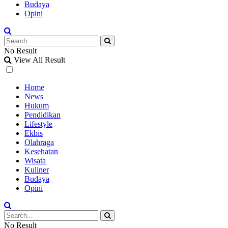
Budaya
Opini
No Result
View All Result
Home
News
Hukum
Pendidikan
Lifestyle
Ekbis
Olahraga
Kesehatan
Wisata
Kuliner
Budaya
Opini
No Result