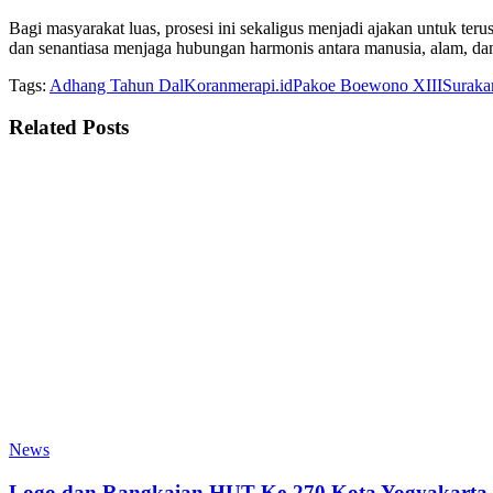
Bagi masyarakat luas, prosesi ini sekaligus menjadi ajakan untuk teru
dan senantiasa menjaga hubungan harmonis antara manusia, alam, da
Tags:
Adhang Tahun Dal
Koranmerapi.id
Pakoe Boewono XIII
Suraka
Related
Posts
News
Logo dan Rangkaian HUT Ke-270 Kota Yogyakarta 