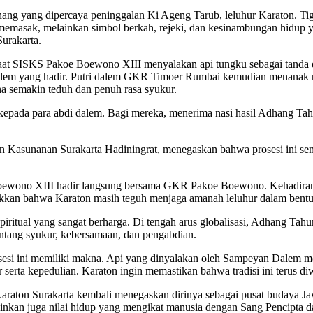
ang yang dipercaya peninggalan Ki Ageng Tarub, leluhur Karaton. Ti
memasak, melainkan simbol berkah, rejeki, dan kesinambungan hidup ya
urakarta.
at SISKS Pakoe Boewono XIII menyalakan api tungku sebagai tanda di
lem yang hadir. Putri dalem GKR Timoer Rumbai kemudian menanak n
semakin teduh dan penuh rasa syukur.
 kepada para abdi dalem. Bagi mereka, menerima nasi hasil Adhang Ta
n Kasunanan Surakarta Hadiningrat, menegaskan bahwa prosesi ini s
ewono XIII hadir langsung bersama GKR Pakoe Boewono. Kehadiran b
jukkan bahwa Karaton masih teguh menjaga amanah leluhur dalam bentuk
 spiritual yang sangat berharga. Di tengah arus globalisasi, Adhang 
tentang syukur, kebersamaan, dan pengabdian.
osesi ini memiliki makna. Api yang dinyalakan oleh Sampeyan Dalem
serta kepedulian. Karaton ingin memastikan bahwa tradisi ini terus diwa
ton Surakarta kembali menegaskan dirinya sebagai pusat budaya Jawa.
ainkan juga nilai hidup yang mengikat manusia dengan Sang Pencipta d