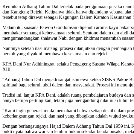
Keunikan Adhang Tahun Dal terletak pada penggunaan pusaka dandh
dan Kangjeng Rejeki. Ketiganya tidak hanya dipandang sebagai alat 
tersebut tetap dirawat sebagai Kagungan Dalem Karaton Kasunanan S
Malam itu, suasana Pawon Gondorasan dipenuhi aroma kayu bakar sa
membakar semangat kebersamaan seluruh Sentono dalem dan abdi da
mengumandangkan shalawat Nabi dengan khidmat menambah suasana 
Nantinya setelah nasi matang, prosesi dilanjutkan dengan pembagian
berkah yang diyakini membawa keselamatan dan rejeki.
KPA Dani Nur Adhiningrat, selaku Pengageng Sasana Wilapa Karato
XIII.
“Adhang Tahun Dal menjadi sangat istimewa ketika SISKS Pakoe Bo
spiritual bagi seluruh abdi dalem dan masyarakat. Prosesi ini menun
Tradisi ini, lanjut KPA Dani, adalah ruang pembelajaran budaya dan
hanya berupa pertunjukan, tetapi juga mengandung nilai-nilai luhur 
“Kami ingin generasi muda memahami bahwa setiap detail dalam pr
keberlangsungan rejeki, dan nasi yang dibagikan adalah wujud syukur 
Dengan berlangsungnya Hajad Dalem Adhang Tahun Dal 1959 ini, Kara
bukti nyata bahwa warisan leluhur bukan sekadar benda pusaka, mel