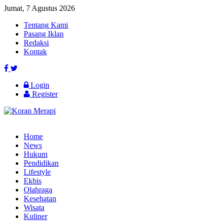
Jumat, 7 Agustus 2026
Tentang Kami
Pasang Iklan
Redaksi
Kontak
Login
Register
Home
News
Hukum
Pendidikan
Lifestyle
Ekbis
Olahraga
Kesehatan
Wisata
Kuliner