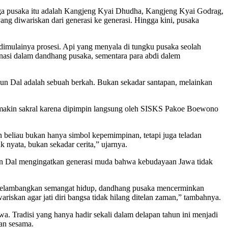
ga pusaka itu adalah Kangjeng Kyai Dhudha, Kangjeng Kyai Godrag,
ng diwariskan dari generasi ke generasi. Hingga kini, pusaka
mulainya prosesi. Api yang menyala di tungku pusaka seolah
asi dalam dandhang pusaka, sementara para abdi dalem
hun Dal adalah sebuah berkah. Bukan sekadar santapan, melainkan
emakin sakral karena dipimpin langsung oleh SISKS Pakoe Boewono
eliau bukan hanya simbol kepemimpinan, tetapi juga teladan
 nyata, bukan sekadar cerita,” ujarnya.
Tahun Dal mengingatkan generasi muda bahwa kebudayaan Jawa tidak
 melambangkan semangat hidup, dandhang pusaka mencerminkan
riskan agar jati diri bangsa tidak hilang ditelan zaman,” tambahnya.
 Tradisi yang hanya hadir sekali dalam delapan tahun ini menjadi
an sesama.