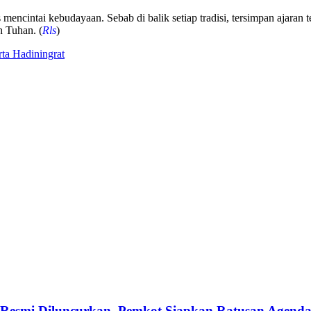
s mencintai kebudayaan. Sebab di balik setiap tradisi, tersimpan ajara
n Tuhan. (
Rls
)
rta Hadiningrat
Resmi Diluncurkan, Pemkot Siapkan Ratusan Agend