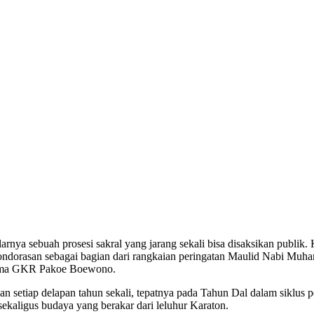
arnya sebuah prosesi sakral yang jarang sekali bisa disaksikan publi
rasan sebagai bagian dari rangkaian peringatan Maulid Nabi Muha
rsama GKR Pakoe Boewono.
an setiap delapan tahun sekali, tepatnya pada Tahun Dal dalam siklus 
l, sekaligus budaya yang berakar dari leluhur Karaton.