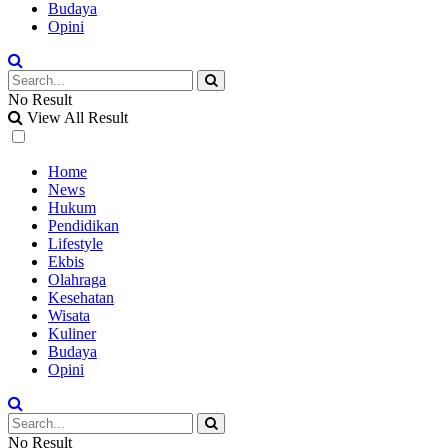
Budaya
Opini
No Result
View All Result
Home
News
Hukum
Pendidikan
Lifestyle
Ekbis
Olahraga
Kesehatan
Wisata
Kuliner
Budaya
Opini
No Result