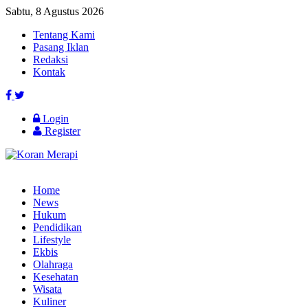
Sabtu, 8 Agustus 2026
Tentang Kami
Pasang Iklan
Redaksi
Kontak
Login
Register
Home
News
Hukum
Pendidikan
Lifestyle
Ekbis
Olahraga
Kesehatan
Wisata
Kuliner