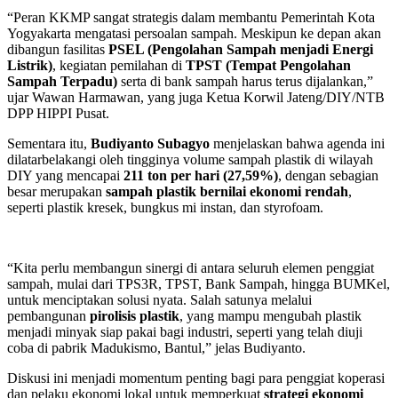
“Peran KKMP sangat strategis dalam membantu Pemerintah Kota
Yogyakarta mengatasi persoalan sampah. Meskipun ke depan akan
dibangun fasilitas
PSEL (Pengolahan Sampah menjadi Energi
Listrik)
, kegiatan pemilahan di
TPST (Tempat Pengolahan
Sampah Terpadu)
serta di bank sampah harus terus dijalankan,”
ujar Wawan Harmawan, yang juga Ketua Korwil Jateng/DIY/NTB
DPP HIPPI Pusat.
Sementara itu,
Budiyanto Subagyo
menjelaskan bahwa agenda ini
dilatarbelakangi oleh tingginya volume sampah plastik di wilayah
DIY yang mencapai
211 ton per hari (27,59%)
, dengan sebagian
besar merupakan
sampah plastik bernilai ekonomi rendah
,
seperti plastik kresek, bungkus mi instan, dan styrofoam.
“Kita perlu membangun sinergi di antara seluruh elemen penggiat
sampah, mulai dari TPS3R, TPST, Bank Sampah, hingga BUMKel,
untuk menciptakan solusi nyata. Salah satunya melalui
pembangunan
pirolisis plastik
, yang mampu mengubah plastik
menjadi minyak siap pakai bagi industri, seperti yang telah diuji
coba di pabrik Madukismo, Bantul,” jelas Budiyanto.
Diskusi ini menjadi momentum penting bagi para penggiat koperasi
dan pelaku ekonomi lokal untuk memperkuat
strategi ekonomi