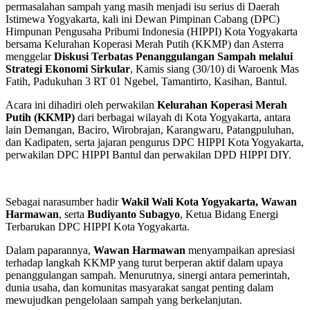
permasalahan sampah yang masih menjadi isu serius di Daerah
Istimewa Yogyakarta, kali ini Dewan Pimpinan Cabang (DPC)
Himpunan Pengusaha Pribumi Indonesia (HIPPI) Kota Yogyakarta
bersama Kelurahan Koperasi Merah Putih (KKMP) dan Asterra
menggelar
Diskusi Terbatas Penanggulangan Sampah melalui
Strategi Ekonomi Sirkular
, Kamis siang (30/10) di Waroenk Mas
Fatih, Padukuhan 3 RT 01 Ngebel, Tamantirto, Kasihan, Bantul.
Acara ini dihadiri oleh perwakilan
Kelurahan Koperasi Merah
Putih (KKMP)
dari berbagai wilayah di Kota Yogyakarta, antara
lain Demangan, Baciro, Wirobrajan, Karangwaru, Patangpuluhan,
dan Kadipaten, serta jajaran pengurus DPC HIPPI Kota Yogyakarta,
perwakilan DPC HIPPI Bantul dan perwakilan DPD HIPPI DIY.
Sebagai narasumber hadir
Wakil Wali Kota Yogyakarta, Wawan
Harmawan
, serta
Budiyanto Subagyo
, Ketua Bidang Energi
Terbarukan DPC HIPPI Kota Yogyakarta.
Dalam paparannya,
Wawan Harmawan
menyampaikan apresiasi
terhadap langkah KKMP yang turut berperan aktif dalam upaya
penanggulangan sampah. Menurutnya, sinergi antara pemerintah,
dunia usaha, dan komunitas masyarakat sangat penting dalam
mewujudkan pengelolaan sampah yang berkelanjutan.