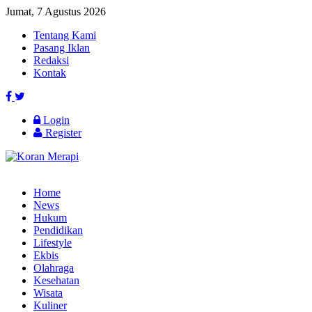
Jumat, 7 Agustus 2026
Tentang Kami
Pasang Iklan
Redaksi
Kontak
Login
Register
Home
News
Hukum
Pendidikan
Lifestyle
Ekbis
Olahraga
Kesehatan
Wisata
Kuliner