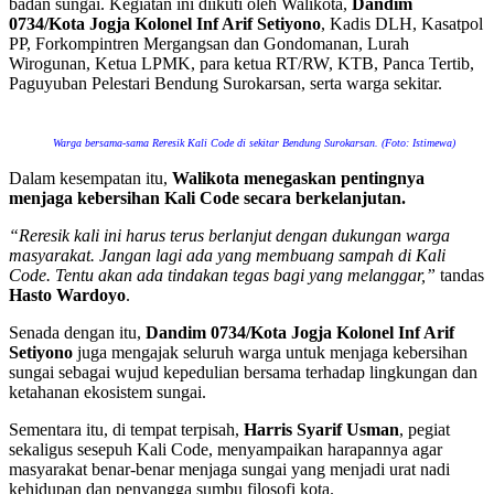
badan sungai. Kegiatan ini diikuti oleh Walikota,
Dandim
0734/Kota Jogja Kolonel Inf Arif Setiyono
, Kadis DLH, Kasatpol
PP, Forkompintren Mergangsan dan Gondomanan, Lurah
Wirogunan, Ketua LPMK, para ketua RT/RW, KTB, Panca Tertib,
Paguyuban Pelestari Bendung Surokarsan, serta warga sekitar.
Warga bersama-sama Reresik Kali Code di sekitar Bendung Surokarsan. (Foto: Istimewa)
Dalam kesempatan itu,
Walikota menegaskan pentingnya
menjaga kebersihan Kali Code secara berkelanjutan.
“Reresik kali ini harus terus berlanjut dengan dukungan warga
masyarakat. Jangan lagi ada yang membuang sampah di Kali
Code. Tentu akan ada tindakan tegas bagi yang melanggar,”
tandas
Hasto Wardoyo
.
Senada dengan itu,
Dandim 0734/Kota Jogja Kolonel Inf Arif
Setiyono
juga mengajak seluruh warga untuk menjaga kebersihan
sungai sebagai wujud kepedulian bersama terhadap lingkungan dan
ketahanan ekosistem sungai.
Sementara itu, di tempat terpisah,
Harris Syarif Usman
, pegiat
sekaligus sesepuh Kali Code, menyampaikan harapannya agar
masyarakat benar-benar menjaga sungai yang menjadi urat nadi
kehidupan dan penyangga sumbu filosofi kota.