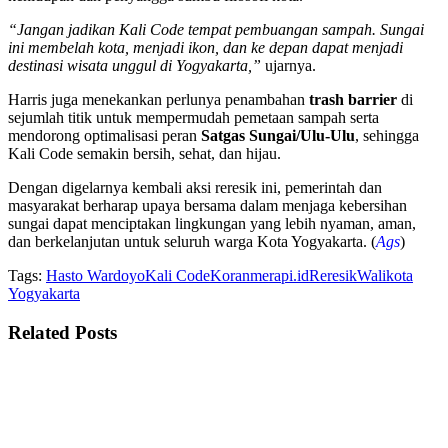
“Jangan jadikan Kali Code tempat pembuangan sampah. Sungai
ini membelah kota, menjadi ikon, dan ke depan dapat menjadi
destinasi wisata unggul di Yogyakarta,”
ujarnya.
Harris juga menekankan perlunya penambahan
trash barrier
di
sejumlah titik untuk mempermudah pemetaan sampah serta
mendorong optimalisasi peran
Satgas Sungai/Ulu-Ulu
, sehingga
Kali Code semakin bersih, sehat, dan hijau.
Dengan digelarnya kembali aksi reresik ini, pemerintah dan
masyarakat berharap upaya bersama dalam menjaga kebersihan
sungai dapat menciptakan lingkungan yang lebih nyaman, aman,
dan berkelanjutan untuk seluruh warga Kota Yogyakarta. (
Ags
)
Tags:
Hasto Wardoyo
Kali Code
Koranmerapi.id
Reresik
Walikota
Yogyakarta
Related
Posts