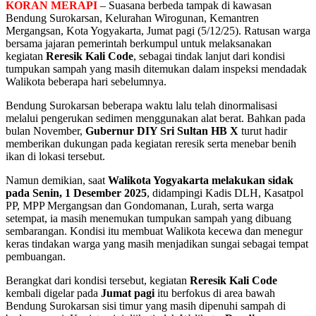
KORAN MERAPI
– Suasana berbeda tampak di kawasan
Bendung Surokarsan, Kelurahan Wirogunan, Kemantren
Mergangsan, Kota Yogyakarta, Jumat pagi (5/12/25). Ratusan warga
bersama jajaran pemerintah berkumpul untuk melaksanakan
kegiatan
Reresik Kali Code
, sebagai tindak lanjut dari kondisi
tumpukan sampah yang masih ditemukan dalam inspeksi mendadak
Walikota beberapa hari sebelumnya.
Bendung Surokarsan beberapa waktu lalu telah dinormalisasi
melalui pengerukan sedimen menggunakan alat berat. Bahkan pada
bulan November,
Gubernur DIY Sri Sultan HB X
turut hadir
memberikan dukungan pada kegiatan reresik serta menebar benih
ikan di lokasi tersebut.
Namun demikian, saat
Walikota Yogyakarta melakukan sidak
pada Senin, 1 Desember 2025
, didampingi Kadis DLH, Kasatpol
PP, MPP Mergangsan dan Gondomanan, Lurah, serta warga
setempat, ia masih menemukan tumpukan sampah yang dibuang
sembarangan. Kondisi itu membuat Walikota kecewa dan menegur
keras tindakan warga yang masih menjadikan sungai sebagai tempat
pembuangan.
Berangkat dari kondisi tersebut, kegiatan
Reresik Kali Code
kembali digelar pada
Jumat pagi
itu berfokus di area bawah
Bendung Surokarsan sisi timur yang masih dipenuhi sampah di