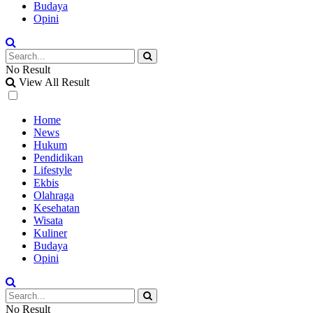
Budaya
Opini
No Result
View All Result
Home
News
Hukum
Pendidikan
Lifestyle
Ekbis
Olahraga
Kesehatan
Wisata
Kuliner
Budaya
Opini
No Result