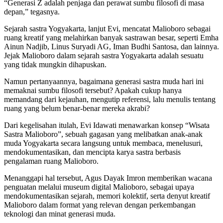
“Generasi Z adalah penjaga dan perawat sumbu filosofi di masa
depan,” tegasnya.
Sejarah sastra Yogyakarta, lanjut Evi, mencatat Malioboro sebagai
ruang kreatif yang melahirkan banyak sastrawan besar, seperti Emha
Ainun Nadjib, Linus Suryadi AG, Iman Budhi Santosa, dan lainnya.
Jejak Malioboro dalam sejarah sastra Yogyakarta adalah sesuatu
yang tidak mungkin dihapuskan.
Namun pertanyaannya, bagaimana generasi sastra muda hari ini
memaknai sumbu filosofi tersebut? Apakah cukup hanya
memandang dari kejauhan, mengutip referensi, lalu menulis tentang
ruang yang belum benar-benar mereka akrabi?
Dari kegelisahan itulah, Evi Idawati menawarkan konsep “Wisata
Sastra Malioboro”, sebuah gagasan yang melibatkan anak-anak
muda Yogyakarta secara langsung untuk membaca, menelusuri,
mendokumentasikan, dan mencipta karya sastra berbasis
pengalaman ruang Malioboro.
Menanggapi hal tersebut, Agus Dayak Imron memberikan wacana
penguatan melalui museum digital Malioboro, sebagai upaya
mendokumentasikan sejarah, memori kolektif, serta denyut kreatif
Malioboro dalam format yang relevan dengan perkembangan
teknologi dan minat generasi muda.