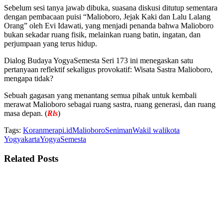
Sebelum sesi tanya jawab dibuka, suasana diskusi ditutup sementara
dengan pembacaan puisi “Malioboro, Jejak Kaki dan Lalu Lalang
Orang” oleh Evi Idawati, yang menjadi penanda bahwa Malioboro
bukan sekadar ruang fisik, melainkan ruang batin, ingatan, dan
perjumpaan yang terus hidup.
Dialog Budaya YogyaSemesta Seri 173 ini menegaskan satu
pertanyaan reflektif sekaligus provokatif: Wisata Sastra Malioboro,
mengapa tidak?
Sebuah gagasan yang menantang semua pihak untuk kembali
merawat Malioboro sebagai ruang sastra, ruang generasi, dan ruang
masa depan. (
Rls
)
Tags:
Koranmerapi.id
Malioboro
Seniman
Wakil walikota
Yogyakarta
YogyaSemesta
Related
Posts