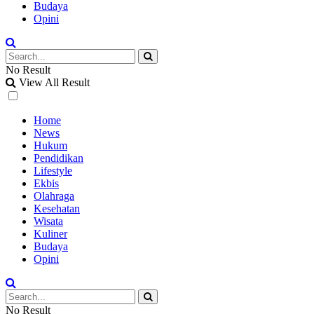
Budaya
Opini
No Result
View All Result
Home
News
Hukum
Pendidikan
Lifestyle
Ekbis
Olahraga
Kesehatan
Wisata
Kuliner
Budaya
Opini
No Result