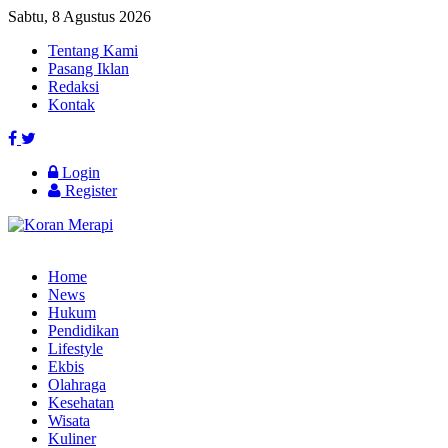
Sabtu, 8 Agustus 2026
Tentang Kami
Pasang Iklan
Redaksi
Kontak
Login
Register
Home
News
Hukum
Pendidikan
Lifestyle
Ekbis
Olahraga
Kesehatan
Wisata
Kuliner