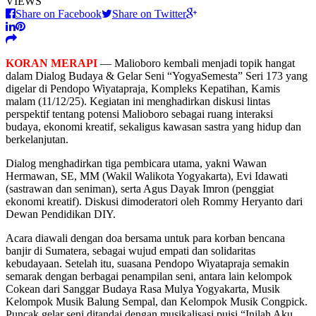
VIEWS
Share on Facebook
Share on Twitter
KORAN MERAPI
— Malioboro kembali menjadi topik hangat
dalam Dialog Budaya & Gelar Seni “YogyaSemesta” Seri 173 yang
digelar di Pendopo Wiyatapraja, Kompleks Kepatihan, Kamis
malam (11/12/25). Kegiatan ini menghadirkan diskusi lintas
perspektif tentang potensi Malioboro sebagai ruang interaksi
budaya, ekonomi kreatif, sekaligus kawasan sastra yang hidup dan
berkelanjutan.
Dialog menghadirkan tiga pembicara utama, yakni Wawan
Hermawan, SE, MM (Wakil Walikota Yogyakarta), Evi Idawati
(sastrawan dan seniman), serta Agus Dayak Imron (penggiat
ekonomi kreatif). Diskusi dimoderatori oleh Rommy Heryanto dari
Dewan Pendidikan DIY.
Acara diawali dengan doa bersama untuk para korban bencana
banjir di Sumatera, sebagai wujud empati dan solidaritas
kebudayaan. Setelah itu, suasana Pendopo Wiyatapraja semakin
semarak dengan berbagai penampilan seni, antara lain kelompok
Cokean dari Sanggar Budaya Rasa Mulya Yogyakarta, Musik
Kelompok Musik Balung Sempal, dan Kelompok Musik Congpick.
Puncak gelar seni ditandai dengan musikalisasi puisi “Inilah Aku,