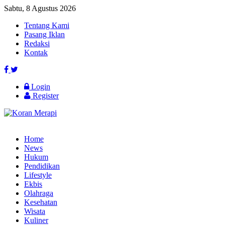
Sabtu, 8 Agustus 2026
Tentang Kami
Pasang Iklan
Redaksi
Kontak
Login
Register
Home
News
Hukum
Pendidikan
Lifestyle
Ekbis
Olahraga
Kesehatan
Wisata
Kuliner