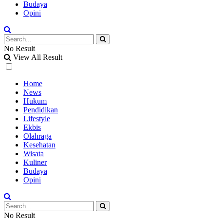
Budaya
Opini
No Result
View All Result
Home
News
Hukum
Pendidikan
Lifestyle
Ekbis
Olahraga
Kesehatan
Wisata
Kuliner
Budaya
Opini
No Result