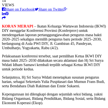
14
VIEWS
Share on Facebook
Share on Twitter
KORAN MERAPI
– Ikatan Keluarga Wartawan Indonesia (IKWI)
DIY menggelar Konferensi Provinsi (Konferprov) untuk
mendengarkan laporan pertanggungjawaban pengurus masa bakti
2020–2025 sekaligus memilih pengurus baru periode 2025–2030,
berlangsung di Aula PWI DIY, Jl. Gambiran 45, Pandeyan,
Umbulharjo, Yogyakarta, Rabu (4/2).
Pelaksanaan konferensi tersebut, saat pemilihan Ketua IKWI DIY
masa bakti 2025–2030 dilakukan secara aklamasi dan Hj Sri Surya
Widati Idham Samawi kembali terpilih sebagai Ketua IKWI DIY
untuk periode kedua.
Selanjutnya, Hj Sri Surya Widati menetapkan susunan pengurus
harian, sebagai Sekretaris Yulia Puspitasari dan Mumun Frans Budi,
serta Bendahara Diah Rakiman dan Ennie Sukaeni.
Kepengurusan ini dilengkapi dengan sejumlah seksi bidang, yakni
Bidang Organisasi, Bidang Pendidikan, Bidang Sosial, serta Bidang
Ekonomi Koperasi (Ekop).