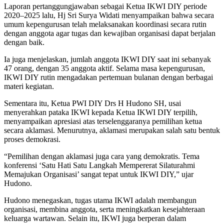
Laporan pertanggungjawaban sebagai Ketua IKWI DIY periode
2020–2025 lalu, Hj Sri Surya Widati menyampaikan bahwa secara
umum kepengurusan telah melaksanakan koordinasi secara rutin
dengan anggota agar tugas dan kewajiban organisasi dapat berjalan
dengan baik.
Ia juga menjelaskan, jumlah anggota IKWI DIY saat ini sebanyak
47 orang, dengan 35 anggota aktif. Selama masa kepengurusan,
IKWI DIY rutin mengadakan pertemuan bulanan dengan berbagai
materi kegiatan.
Sementara itu, Ketua PWI DIY Drs H Hudono SH, usai
menyerahkan pataka IKWI kepada Ketua IKWI DIY terpilih,
menyampaikan apresiasi atas terselenggaranya pemilihan ketua
secara aklamasi. Menurutnya, aklamasi merupakan salah satu bentuk
proses demokrasi.
“Pemilihan dengan aklamasi juga cara yang demokratis. Tema
konferensi ‘Satu Hati Satu Langkah Mempererat Silaturahmi
Memajukan Organisasi’ sangat tepat untuk IKWI DIY,” ujar
Hudono.
Hudono menegaskan, tugas utama IKWI adalah membangun
organisasi, membina anggota, serta meningkatkan kesejahteraan
keluarga wartawan. Selain itu, IKWI juga berperan dalam