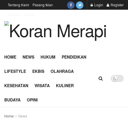
Tentang Kami
Pasang Iklan
Login
Register
Redaksi
Kontak
HOME
NEWS
HUKUM
PENDIDIKAN
LIFESTYLE
EKBIS
OLAHRAGA
KESEHATAN
WISATA
KULINER
BUDAYA
OPINI
Home
News