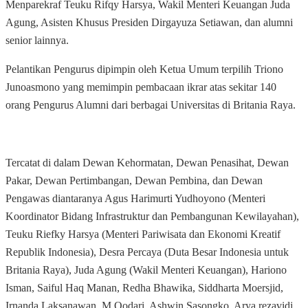
Menparekraf Teuku Rifqy Harsya, Wakil Menteri Keuangan Juda
Agung, Asisten Khusus Presiden Dirgayuza Setiawan, dan alumni
senior lainnya.
Pelantikan Pengurus dipimpin oleh Ketua Umum terpilih Triono
Junoasmono yang memimpin pembacaan ikrar atas sekitar 140
orang Pengurus Alumni dari berbagai Universitas di Britania Raya.
Tercatat di dalam Dewan Kehormatan, Dewan Penasihat, Dewan
Pakar, Dewan Pertimbangan, Dewan Pembina, dan Dewan
Pengawas diantaranya Agus Harimurti Yudhoyono (Menteri
Koordinator Bidang Infrastruktur dan Pembangunan Kewilayahan),
Teuku Riefky Harsya (Menteri Pariwisata dan Ekonomi Kreatif
Republik Indonesia), Desra Percaya (Duta Besar Indonesia untuk
Britania Raya), Juda Agung (Wakil Menteri Keuangan), Hariono
Isman, Saiful Haq Manan, Redha Bhawika, Siddharta Moersjid,
Irnanda Laksanawan, M Qodari, Ashwin Sasongko, Arya rezavidi,