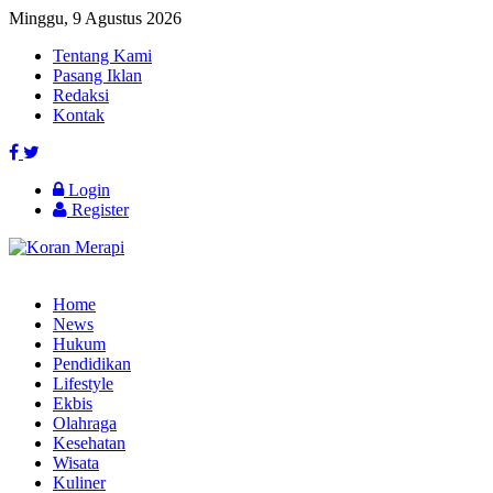
Minggu, 9 Agustus 2026
Tentang Kami
Pasang Iklan
Redaksi
Kontak
Login
Register
Home
News
Hukum
Pendidikan
Lifestyle
Ekbis
Olahraga
Kesehatan
Wisata
Kuliner