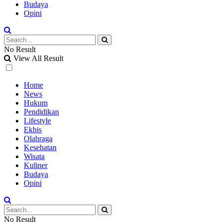
Budaya
Opini
No Result
View All Result
Home
News
Hukum
Pendidikan
Lifestyle
Ekbis
Olahraga
Kesehatan
Wisata
Kuliner
Budaya
Opini
No Result