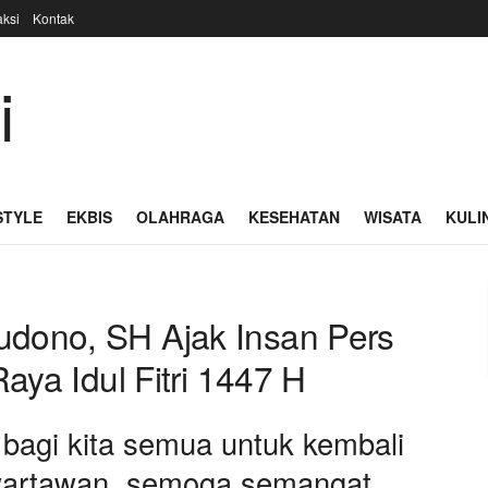
ksi
Kontak
STYLE
EKBIS
OLAHRAGA
KESEHATAN
WISATA
KULI
udono, SH Ajak Insan Pers
Raya Idul Fitri 1447 H
 bagi kita semua untuk kembali
n wartawan, semoga semangat