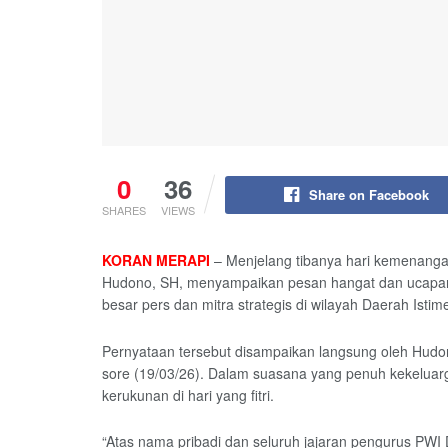
0
36
Share on Facebook
SHARES
VIEWS
KORAN MERAPI
– Menjelang tibanya hari kemenangan
Hudono, SH, menyampaikan pesan hangat dan ucapan s
besar pers dan mitra strategis di wilayah Daerah Isti
Pernyataan tersebut disampaikan langsung oleh Hud
sore (19/03/26). Dalam suasana yang penuh kekelua
kerukunan di hari yang fitri.
“Atas nama pribadi dan seluruh jajaran pengurus PW