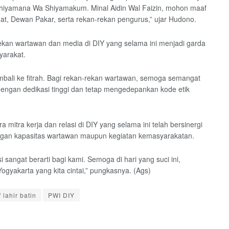
 Shiyamana Wa Shiyamakum. Minal Aidin Wal Faizin, mohon maaf
at, Dewan Pakar, serta rekan-rekan pengurus,” ujar Hudono.
rekan wartawan dan media di DIY yang selama ini menjadi garda
yarakat.
mbali ke fitrah. Bagi rekan-rekan wartawan, semoga semangat
engan dedikasi tinggi dan tetap mengedepankan kode etik
itra kerja dan relasi di DIY yang selama ini telah bersinergi
an kapasitas wartawan maupun kegiatan kemasyarakatan.
si sangat berarti bagi kami. Semoga di hari yang suci ini,
gyakarta yang kita cintai,” pungkasnya. (Ags)
 lahir batin
PWI DIY