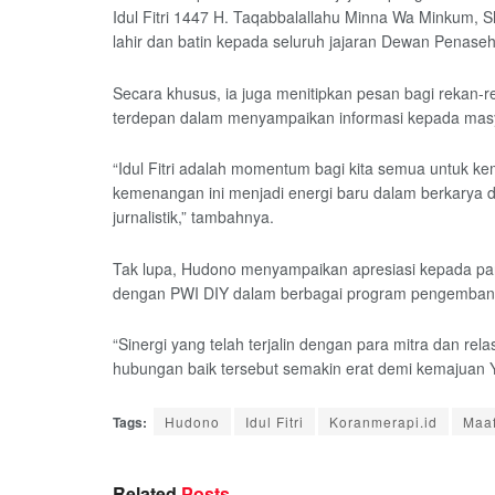
Idul Fitri 1447 H. Taqabbalallahu Minna Wa Minkum,
lahir dan batin kepada seluruh jajaran Dewan Penaseh
Secara khusus, ia juga menitipkan pesan bagi rekan-
terdepan dalam menyampaikan informasi kepada mas
“Idul Fitri adalah momentum bagi kita semua untuk ke
kemenangan ini menjadi energi baru dalam berkarya d
jurnalistik,” tambahnya.
Tak lupa, Hudono menyampaikan apresiasi kepada para m
dengan PWI DIY dalam berbagai program pengembang
“Sinergi yang telah terjalin dengan para mitra dan rela
hubungan baik tersebut semakin erat demi kemajuan Yo
Tags:
Hudono
Idul Fitri
Koranmerapi.id
Maaf
Related
Posts