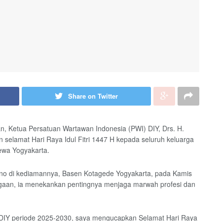
Share on Twitter
, Ketua Persatuan Wartawan Indonesia (PWI) DIY, Drs. H.
elamat Hari Raya Idul Fitri 1447 H kepada seluruh keluarga
mewa Yogyakarta.
ono di kediamannya, Basen Kotagede Yogyakarta, pada Kamis
rgaan, ia menekankan pentingnya menjaga marwah profesi dan
I DIY periode 2025-2030, saya mengucapkan Selamat Hari Raya