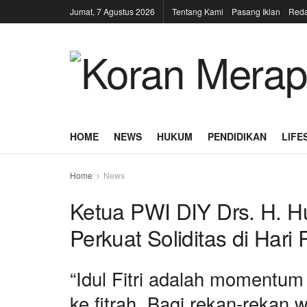
Jumat, 7 Agustus 2026
Tentang Kami
Pasang Iklan
Reda
HOME
NEWS
HUKUM
PENDIDIKAN
LIFE
Home
News
Ketua PWI DIY Drs. H. H
Perkuat Soliditas di Hari 
“Idul Fitri adalah momentum
ke fitrah. Bagi rekan-reka