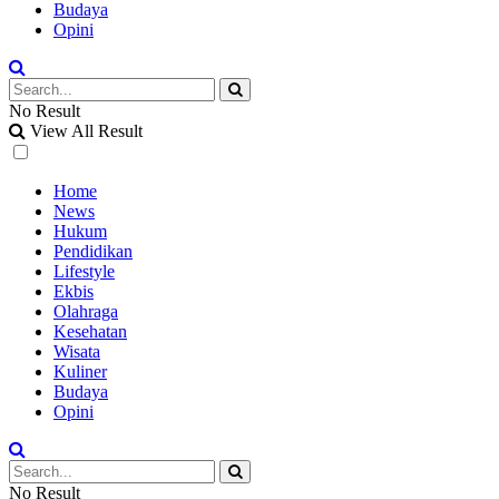
Budaya
Opini
No Result
View All Result
Home
News
Hukum
Pendidikan
Lifestyle
Ekbis
Olahraga
Kesehatan
Wisata
Kuliner
Budaya
Opini
No Result