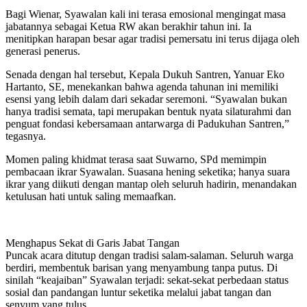
Bagi Wienar, Syawalan kali ini terasa emosional mengingat masa
jabatannya sebagai Ketua RW akan berakhir tahun ini. Ia
menitipkan harapan besar agar tradisi pemersatu ini terus dijaga oleh
generasi penerus.
Senada dengan hal tersebut, Kepala Dukuh Santren, Yanuar Eko
Hartanto, SE, menekankan bahwa agenda tahunan ini memiliki
esensi yang lebih dalam dari sekadar seremoni. “Syawalan bukan
hanya tradisi semata, tapi merupakan bentuk nyata silaturahmi dan
penguat fondasi kebersamaan antarwarga di Padukuhan Santren,”
tegasnya.
Momen paling khidmat terasa saat Suwarno, SPd memimpin
pembacaan ikrar Syawalan. Suasana hening seketika; hanya suara
ikrar yang diikuti dengan mantap oleh seluruh hadirin, menandakan
ketulusan hati untuk saling memaafkan.
Menghapus Sekat di Garis Jabat Tangan
Puncak acara ditutup dengan tradisi salam-salaman. Seluruh warga
berdiri, membentuk barisan yang menyambung tanpa putus. Di
sinilah “keajaiban” Syawalan terjadi: sekat-sekat perbedaan status
sosial dan pandangan luntur seketika melalui jabat tangan dan
senyum yang tulus.