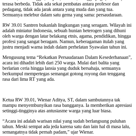
terasa berbeda. Tidak ada sekat pembatas antara profesor dan
pedagang, tidak ada jarak antara yang muda dan yang tua.
Semuanya melebur dalam satu gema yang sama: persaudaraan.
RW 39.01 Santren bukanlah lingkungan yang seragam. Wilayah ini
adalah miniatur Indonesia, sebuah hunian heterogen yang dihuni
oleh warga dengan latar belakang etnis, agama, pendidikan, hingga
profesi yang sangat beragam. Namun, keberagaman itulah yang
justru menjadi warna indah dalam perhelatan Syawalan tahun ini.
Mengusung tema “Rekatkan Persaudaraan Dalam Kesederhanaan”,
acara ini dihadiri lebih dari 250 warga. Mulai dari balita yang
berlarian ceria hingga lansia yang duduk bersahaja, semuanya
berkumpul mempertegas semangat gotong royong dan tenggang
rasa dari lima RT yang ada.
Ketua RW 39.01, Wienar Aditya, ST, dalam sambutannya tak
mampu menyembunyikan rasa bangganya. Ia memberikan apresiasi
setinggi-tingginya atas antusiasme warga yang luar biasa.
“Acara ini adalah warisan nilai yang sudah berlangsung puluhan
tahun. Meski sempat ada jeda karena satu dan lain hal di masa lalu,
semangatnya tidak pernah padam,” ujar Wienar.