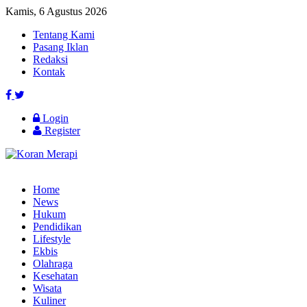
Kamis, 6 Agustus 2026
Tentang Kami
Pasang Iklan
Redaksi
Kontak
Login
Register
Home
News
Hukum
Pendidikan
Lifestyle
Ekbis
Olahraga
Kesehatan
Wisata
Kuliner