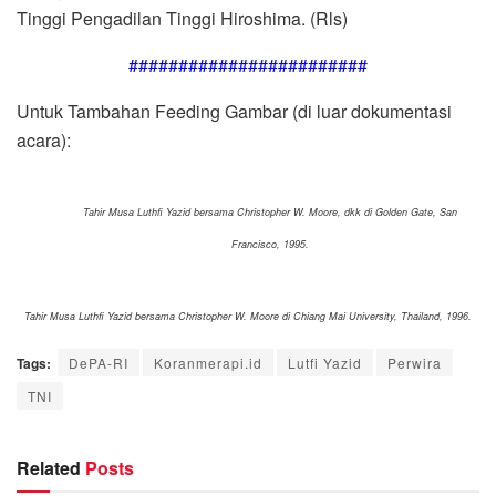
Tinggi Pengadilan Tinggi Hiroshima. (Rls)
########################
Untuk Tambahan Feeding Gambar (di luar dokumentasi
acara):
Tahir Musa Luthfi Yazid bersama Christopher W. Moore, dkk di Golden Gate, San
Francisco, 1995.
Tahir Musa Luthfi Yazid bersama Christopher W. Moore di Chiang Mai University, Thailand, 1996.
Tags:
DePA-RI
Koranmerapi.id
Lutfi Yazid
Perwira
TNI
Related
Posts