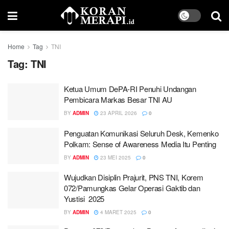
Home
Tag
TNI
Tag:
TNI
Ketua Umum DePA-RI Penuhi Undangan
Pembicara Markas Besar TNI AU
BY
ADMIN
23 APRIL 2026
0
Penguatan Komunikasi Seluruh Desk, Kemenko
Polkam: Sense of Awareness Media Itu Penting
BY
ADMIN
23 MEI 2025
0
Wujudkan Disiplin Prajurit, PNS TNI, Korem
072/Pamungkas Gelar Operasi Gaktib dan
Yustisi 2025
BY
ADMIN
4 MARET 2025
0