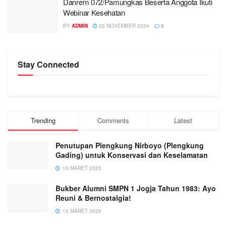
Danrem 072/Pamungkas Beserta Anggota Ikuti
Webinar Kesehatan
BY
ADMIN
22 NOVEMBER 2024
0
Stay Connected
Trending
Comments
Latest
Penutupan Plengkung Nirboyo (Plengkung
Gading) untuk Konservasi dan Keselamatan
15 MARET 2025
Bukber Alumni SMPN 1 Jogja Tahun 1983: Ayo
Reuni & Bernostalgia!
15 MARET 2025