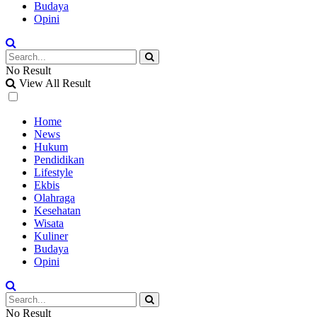
Budaya
Opini
No Result
View All Result
Home
News
Hukum
Pendidikan
Lifestyle
Ekbis
Olahraga
Kesehatan
Wisata
Kuliner
Budaya
Opini
No Result