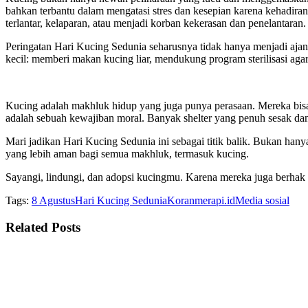
bahkan terbantu dalam mengatasi stres dan kesepian karena kehadir
terlantar, kelaparan, atau menjadi korban kekerasan dan penelantaran.
Peringatan Hari Kucing Sedunia seharusnya tidak hanya menjadi ajang
kecil: memberi makan kucing liar, mendukung program sterilisasi aga
Kucing adalah makhluk hidup yang juga punya perasaan. Mereka bisa 
adalah sebuah kewajiban moral. Banyak shelter yang penuh sesak dan
Mari jadikan Hari Kucing Sedunia ini sebagai titik balik. Bukan ha
yang lebih aman bagi semua makhluk, termasuk kucing.
Sayangi, lindungi, dan adopsi kucingmu. Karena mereka juga berhak 
Tags:
8 Agustus
Hari Kucing Sedunia
Koranmerapi.id
Media sosial
Related
Posts