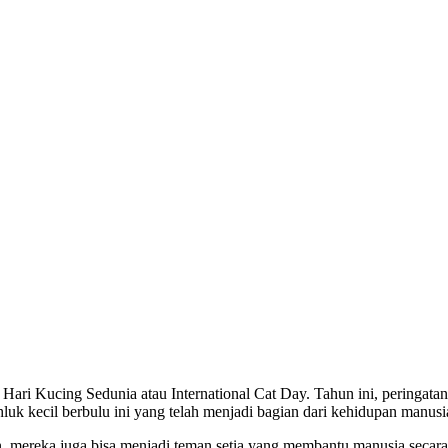
 Hari Kucing Sedunia atau International Cat Day. Tahun ini, peringata
k kecil berbulu ini yang telah menjadi bagian dari kehidupan manusia 
ereka juga bisa menjadi teman setia yang membantu manusia secara e