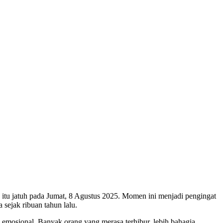
n itu jatuh pada Jumat, 8 Agustus 2025. Momen ini menjadi pengingat
sejak ribuan tahun lalu.
mosional. Banyak orang yang merasa terhibur, lebih bahagia,