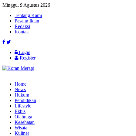
Minggu, 9 Agustus 2026
Tentang Kami
Pasang Iklan
Redaksi
Kontak
Login
Register
Home
News
Hukum
Pendidikan
Lifestyle
Ekbis
Olahraga
Kesehatan
Wisata
Kuliner