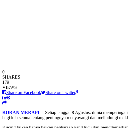
0
SHARES
179
VIEWS
Share on Facebook
Share on Twitter
KORAN MERAPI
– Setiap tanggal 8 Agustus, dunia memperingati
bagi kita semua tentang pentingnya menyayangi dan melindungi makhlu
Kucing bukan hanya hewan peliharaan yang lucu dan menggemaskan, m