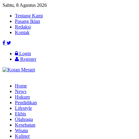
Sabtu, 8 Agustus 2026
Tentang Kami
Pasang Iklan
Redaksi
Kontak
Login
Register
Home
News
Hukum
Pendidikan
Lifestyle
Ekbis
Olahraga
Kesehatan
Wisata
Kuliner