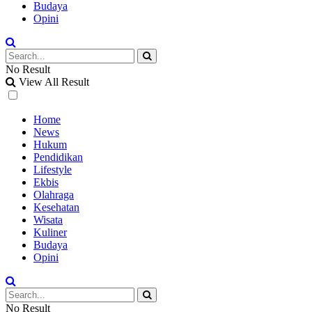
Budaya
Opini
No Result
View All Result
Home
News
Hukum
Pendidikan
Lifestyle
Ekbis
Olahraga
Kesehatan
Wisata
Kuliner
Budaya
Opini
No Result