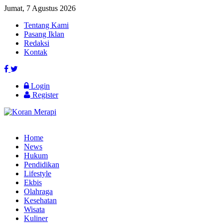
Jumat, 7 Agustus 2026
Tentang Kami
Pasang Iklan
Redaksi
Kontak
Login
Register
Home
News
Hukum
Pendidikan
Lifestyle
Ekbis
Olahraga
Kesehatan
Wisata
Kuliner