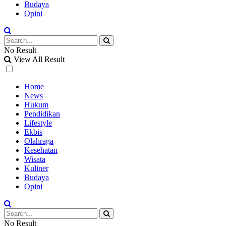
Budaya
Opini
No Result
View All Result
Home
News
Hukum
Pendidikan
Lifestyle
Ekbis
Olahraga
Kesehatan
Wisata
Kuliner
Budaya
Opini
No Result