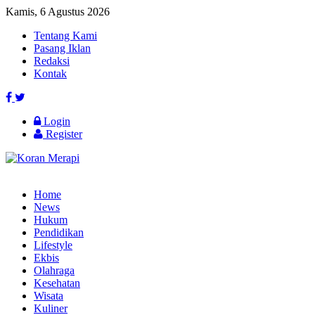
Kamis, 6 Agustus 2026
Tentang Kami
Pasang Iklan
Redaksi
Kontak
Login
Register
Home
News
Hukum
Pendidikan
Lifestyle
Ekbis
Olahraga
Kesehatan
Wisata
Kuliner