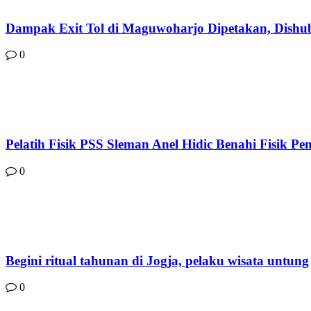
Dampak Exit Tol di Maguwoharjo Dipetakan, Dish
0
Pelatih Fisik PSS Sleman Anel Hidic Benahi Fisik P
0
Begini ritual tahunan di Jogja, pelaku wisata untung
0