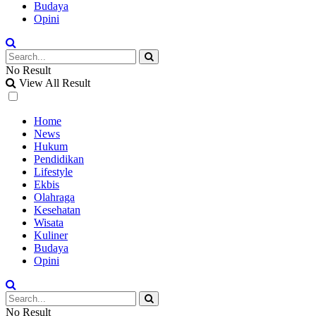
Budaya
Opini
No Result
View All Result
Home
News
Hukum
Pendidikan
Lifestyle
Ekbis
Olahraga
Kesehatan
Wisata
Kuliner
Budaya
Opini
No Result