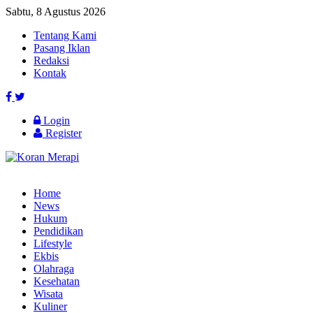
Sabtu, 8 Agustus 2026
Tentang Kami
Pasang Iklan
Redaksi
Kontak
Login
Register
Home
News
Hukum
Pendidikan
Lifestyle
Ekbis
Olahraga
Kesehatan
Wisata
Kuliner