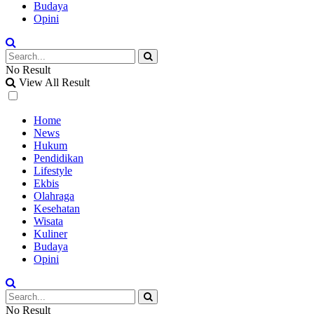
Budaya
Opini
No Result
View All Result
Home
News
Hukum
Pendidikan
Lifestyle
Ekbis
Olahraga
Kesehatan
Wisata
Kuliner
Budaya
Opini
No Result