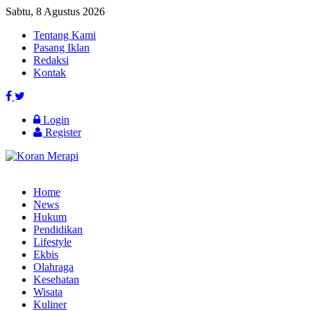
Sabtu, 8 Agustus 2026
Tentang Kami
Pasang Iklan
Redaksi
Kontak
Login
Register
Home
News
Hukum
Pendidikan
Lifestyle
Ekbis
Olahraga
Kesehatan
Wisata
Kuliner