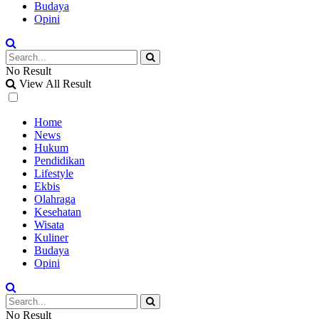
Budaya
Opini
No Result
View All Result
Home
News
Hukum
Pendidikan
Lifestyle
Ekbis
Olahraga
Kesehatan
Wisata
Kuliner
Budaya
Opini
No Result