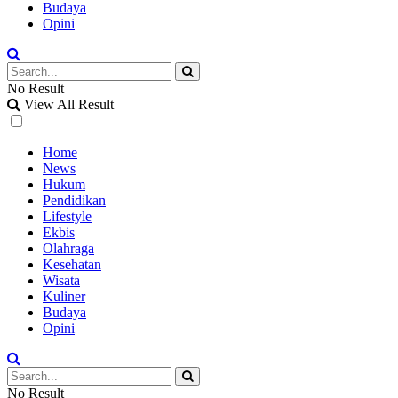
Budaya
Opini
No Result
View All Result
Home
News
Hukum
Pendidikan
Lifestyle
Ekbis
Olahraga
Kesehatan
Wisata
Kuliner
Budaya
Opini
No Result