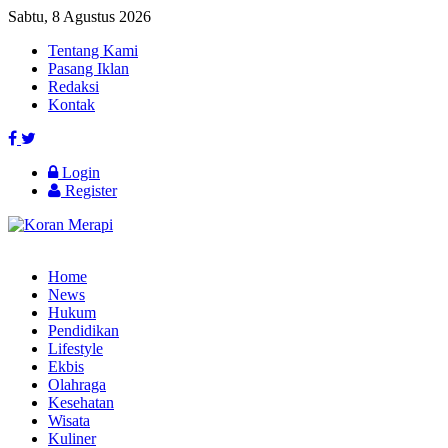
Sabtu, 8 Agustus 2026
Tentang Kami
Pasang Iklan
Redaksi
Kontak
Login
Register
Home
News
Hukum
Pendidikan
Lifestyle
Ekbis
Olahraga
Kesehatan
Wisata
Kuliner