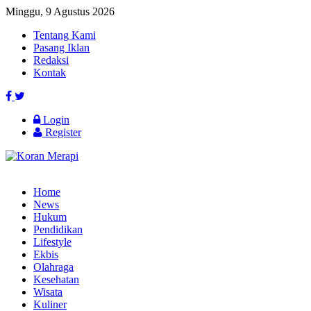
Minggu, 9 Agustus 2026
Tentang Kami
Pasang Iklan
Redaksi
Kontak
Login
Register
Home
News
Hukum
Pendidikan
Lifestyle
Ekbis
Olahraga
Kesehatan
Wisata
Kuliner