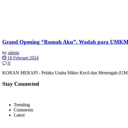
Grand Opening “Rumah Aku”, Wadah para UMKM 
by
admin
18 Februari 2024
0
KORAN MERAPI - Pelaku Usaha Mikro Kecil dan Menengah (UMKM)
Stay Connected
Trending
Comments
Latest