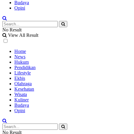
Budaya
Opini
No Result
View All Result
Home
News
Hukum
Pendidikan
Lifestyle
Ekbis
Olahraga
Kesehatan
Wisata
Kuliner
Budaya
Opini
No Result