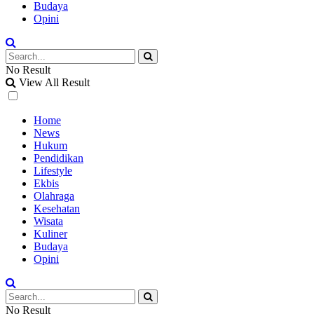
Budaya
Opini
No Result
View All Result
Home
News
Hukum
Pendidikan
Lifestyle
Ekbis
Olahraga
Kesehatan
Wisata
Kuliner
Budaya
Opini
No Result