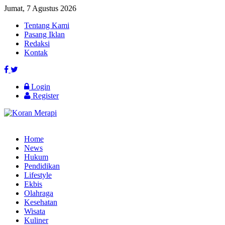
Jumat, 7 Agustus 2026
Tentang Kami
Pasang Iklan
Redaksi
Kontak
Login
Register
Home
News
Hukum
Pendidikan
Lifestyle
Ekbis
Olahraga
Kesehatan
Wisata
Kuliner