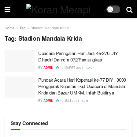
Home
Tag
Stadion Mandala Krida
Tag:
Stadion Mandala Krida
Upacara Peringatan Hari Jadi Ke-270 DIY
Dihadiri Danrem 072/Pamungkas
BY
ADMIN
13 MARET 2025
0
Puncak Acara Hari Koperasi ke-77 DIY : 3000
Penggerak Koperasi Ikut Upacara di Mandala
Krida dan Bazar UMKM. Inilah Buktinya
BY
ADMIN
12 JULI 2024
0
Stay Connected