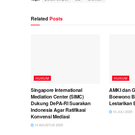
Related
Posts
HUKUM
HUKUM
Singapore International
AMKI dan 
Mediation Center (SIMC)
Boewono B
Dukung DePA-RI Suarakan
Lestarikan
Indonesia Agar Ratifikasi
10 JULI 2025
Konvensi Mediasi
14 AGUSTUS 2025