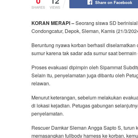
0
12
Share on Facebook
SHARES
VIEWS
KORAN MERAPI –
Seorang siswa SD berinisial 
Condongcatur, Depok, Sleman, Kamis (21/3/2024
Beruntung nyawa korban berhasil diselamatkan o
sumur karena tak sadar ada sumur saat bermain 
Proses evakuasi dipimpin oleh Sipammat Subdi
Selain itu, penyelamatan juga dibantu oleh P
relawan.
Menurut keterangan, sebelum melakukan evakua
di lokasi kejadian. Petugas gabungan selanjut
penyelamatan.
Rescuer Damkar Sleman Angga Sapto S, turun ke
memasangkan fullbody harness ke korban, kemud