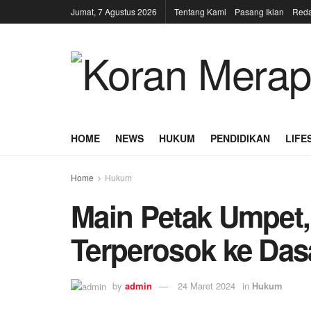
Jumat, 7 Agustus 2026
Tentang Kami
Pasang Iklan
Reda
HOME
NEWS
HUKUM
PENDIDIKAN
LIFE
Home
Hukum
Main Petak Umpet
Terperosok ke Das
by
admin
24 Maret 2024
in
Hukum