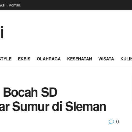
ksi
Kontak
STYLE
EKBIS
OLAHRAGA
KESEHATAN
WISATA
KULI
, Bocah SD
ar Sumur di Sleman
0