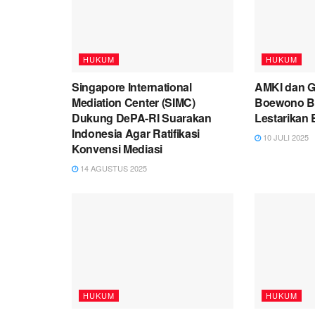
HUKUM
HUKUM
Singapore International
AMKI dan 
Mediation Center (SIMC)
Boewono B
Dukung DePA-RI Suarakan
Lestarikan
Indonesia Agar Ratifikasi
10 JULI 2025
Konvensi Mediasi
14 AGUSTUS 2025
HUKUM
HUKUM