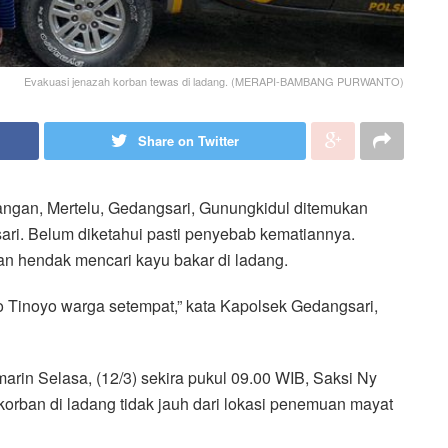
Evakuasi jenazah korban tewas di ladang. (MERAPI-BAMBANG PURWANTO)
Share on Twitter
ngan, Mertelu, Gedangsari, Gunungkidul ditemukan
ari. Belum diketahui pasti penyebab kematiannya.
an hendak mencari kayu bakar di ladang.
o Tinoyo warga setempat,” kata Kapolsek Gedangsari,
marin Selasa, (12/3) sekira pukul 09.00 WIB, Saksi Ny
orban di ladang tidak jauh dari lokasi penemuan mayat