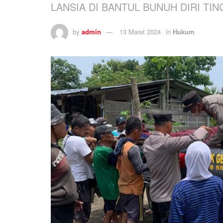
LANSIA DI BANTUL BUNUH DIRI TI
by
admin
13 Maret 2024
in
Hukum