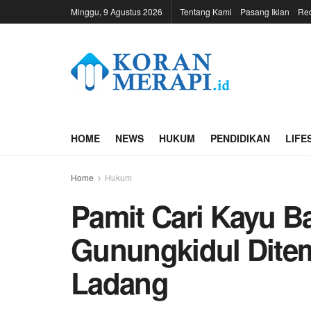
Minggu, 9 Agustus 2026
Tentang Kami
Pasang Iklan
Re
HOME
NEWS
HUKUM
PENDIDIKAN
LIFE
Home
Hukum
Pamit Cari Kayu Ba
Gunungkidul Dite
Ladang