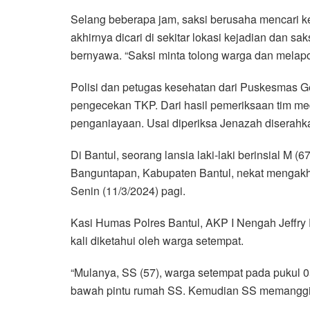
Selang beberapa jam, saksi berusaha mencari ke
akhirnya dicari di sekitar lokasi kejadian dan
bernyawa. “Saksi minta tolong warga dan melapo
Polisi dan petugas kesehatan dari Puskesmas G
pengecekan TKP. Dari hasil pemeriksaan tim me
penganiayaan. Usai diperiksa Jenazah diserahk
Di Bantul, seorang lansia laki-laki berinsial M
Banguntapan, Kabupaten Bantul, nekat mengakhi
Senin (11/3/2024) pagi.
Kasi Humas Polres Bantul, AKP I Nengah Jeffry
kali diketahui oleh warga setempat.
“Mulanya, SS (57), warga setempat pada pukul 
bawah pintu rumah SS. Kemudian SS memanggil 