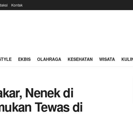
daksi
Kontak
STYLE
EKBIS
OLAHRAGA
KESEHATAN
WISATA
KULI
kar, Nenek di
mukan Tewas di